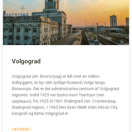
Volgograd
Volgograd (elv. Волгоград) er lidt over en million
indbyggere, en by i det sydlige Rusland, Volga langs
Østeuropa. Det er det administrative centrum af Volgograd-
regionen. Indtil 1925 var byens navn Tsaritsyn (ven.
Цари́цын), fra 1925 til 1961 Stalingrad ven. Сталинград,
Stalingrad region). I 1965 blev byen tildelt titlen Heroic City.
Geografi og klima Volgograd er
LÆS MERE »