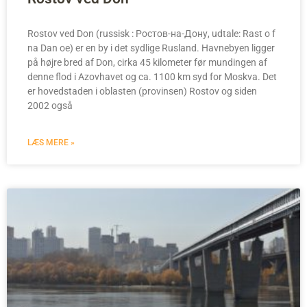
Rostov ved Don (russisk : Ростов-на-Дону, udtale: Rast o f
na Dan oe) er en by i det sydlige Rusland. Havnebyen ligger
på højre bred af Don, cirka 45 kilometer før mundingen af
denne flod i Azovhavet og ca. 1100 km syd for Moskva. Det
er hovedstaden i oblasten (provinsen) Rostov og siden
2002 også
LÆS MERE »