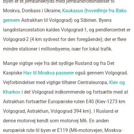
Byen er et jernbanekryds med jernbaneforbindelser til
Moskva, Donbass i Ukraine,
Kaukasus (hovedlinje fra Baku
gennem
Astrakhan til Volgograd) og Sibirien. Byens
langdistancestation kaldes Volgograd-1, og pendlercentret er
Volgograd-2 (4 km sydvest for den foregående); der er flere
mindre stationer i millionbyerne, især for lokal trafik.
Mange vigtige veje fra det sydlige Rusland og fra Det
Kaspiske
Hav til Moskva passerer
også gennem Volgograd.
Vejforbindelser med vigtige tilhører Centraleuropa,
Kiev og
Kharkov
i det Volgograd indkommende og fortsætte med at
Astrakhan fortsætter Europæiske ruten E40 (Kiev-1273 km
Volgograd, Astrakhan, Volgograd 394 km). I Rusland er
denne motorvej kendt som motorvej M6. En anden
europæisk rute til byen er E119 (M6-motorvejen, Moskva-