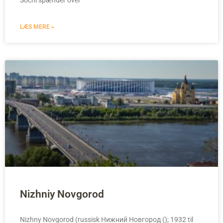
Sochi spænder over
LÆS MERE »
Nizhniy Novgorod
Nizhny Novgorod (russisk Нижний Новгород (); 1932 til