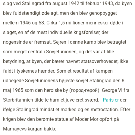
slag ved Stalingrad fra august 1942 til februar 1943, da byen
blev fuldstændigt ødelagt, men den blev genopbygget
mellem 1946 og 58. Cirka 1,5 millioner mennesker døde i
slaget, en af de mest individuelle krigsførelser, der
nogensinde er fremsat. Sejren i denne kamp blev betragtet
som meget central i Sovjetunionen, og det var af lille
betydning, at byen, der bærer navnet statsoverhovedet, ikke
faldt i tyskernes hænder. Som et resultat af kampen
udpegede Sovjetunionens højeste sovjet Stalingrad den 8.
maj 1965 som den heroiske by (город-герой). George VI fra
Storbritannien tildelte ham et juveleret sværd.
I Paris er
der
ifølge Stalingrad mindst et marked og en metrostation. Efter
krigen blev den berømte statue af Moder Mor opført på
Mamayevs kurgan bakke.