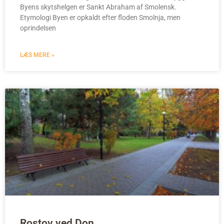
Byens skytshelgen er Sankt Abraham af Smolensk.
Etymologi Byen er opkaldt efter floden Smolnja, men
oprindelsen
LÆS MERE »
Rostov ved Don