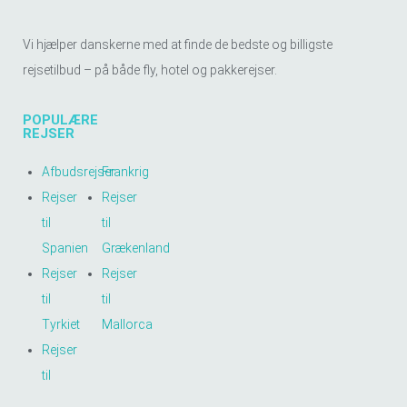
Vi hjælper danskerne med at finde de bedste og billigste
rejsetilbud – på både fly, hotel og pakkerejser.
POPULÆRE
REJSER
Afbudsrejser
Frankrig
Rejser
Rejser
til
til
Spanien
Grækenland
Rejser
Rejser
til
til
Tyrkiet
Mallorca
Rejser
til