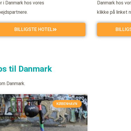
er i Danmark hos vores
Danmark hos vor
ejdspartnere.
klikke på linket 
BILLIGSTE HOTEL
BILLI
ps til Danmark
 om Danmark.
KØBENHAVN