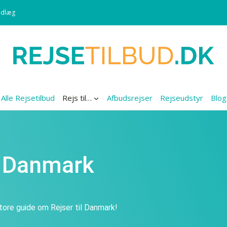
ndlæg
Alle Rejsetilbud
Rejs til…
Afbudsrejser
Rejseudstyr
Blog
il Danmark
tore guide om Rejser til Danmark!