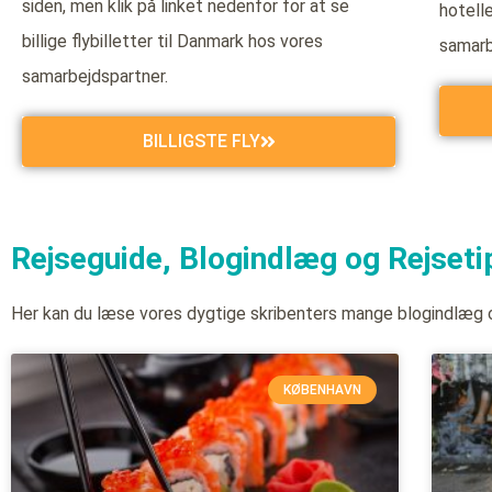
siden, men klik på linket nedenfor for at se
hotell
billige flybilletter til Danmark hos vores
samarb
samarbejdspartner.
BILLIGSTE FLY
Rejseguide, Blogindlæg og Rejseti
Her kan du læse vores dygtige skribenters mange blogindlæg
KØBENHAVN