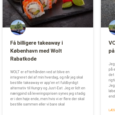
Få billigere takeaway i
VO
København med Wolt
på
Rabatkode
Jeg
på e
WOLT er efterhånden ved at blive en
det 
integreret del af min hverdag, og når jeg skal
rigt
bestille takeaway er app’en et fuldbyrdigt
Jeg
alternativ til Hungry og Just-Eat. Jeg er lidt en
løb
nærigpind så leveringsprisen synes jeg stadig
end
er i den høje ende, men hvis vi er flere der skal
bestille sammen eller vi bare skal
LÆS