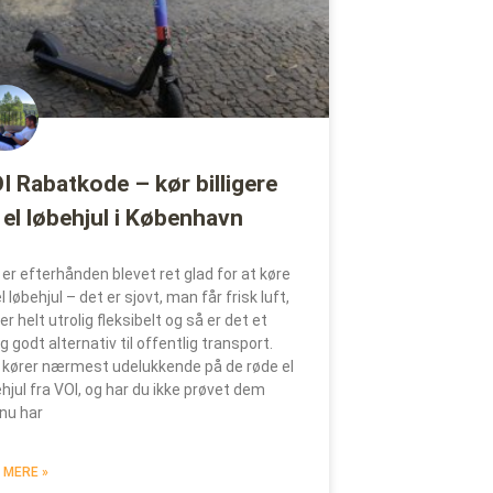
I Rabatkode – kør billigere
 el løbehjul i København
 er efterhånden blevet ret glad for at køre
l løbehjul – det er sjovt, man får frisk luft,
er helt utrolig fleksibelt og så er det et
ig godt alternativ til offentlig transport.
 kører nærmest udelukkende på de røde el
ehjul fra VOI, og har du ikke prøvet dem
nu har
 MERE »