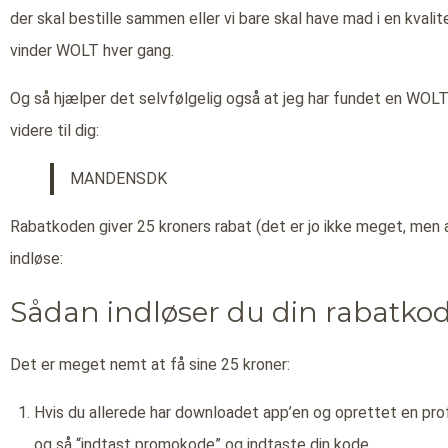
der skal bestille sammen eller vi bare skal have mad i en kvalitet
vinder WOLT hver gang.
Og så hjælper det selvfølgelig også at jeg har fundet en WOL
videre til dig:
MANDENSDK
Rabatkoden giver 25 kroners rabat (det er jo ikke meget, men 
indløse:
Sådan indløser du din rabatko
Det er meget nemt at få sine 25 kroner:
Hvis du allerede har downloadet app’en og oprettet en profi
og så “indtast promokode” og indtaste din kode.