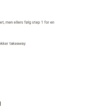
et, men ellers følg step 1 for en
ækker takeaway.
d