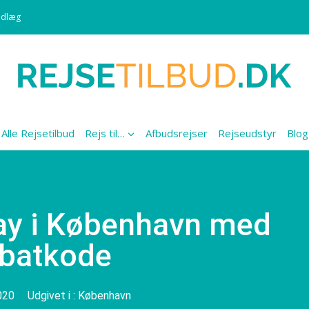
ndlæg
Alle Rejsetilbud
Rejs til…
Afbudsrejser
Rejseudstyr
Blog
way i København med
abatkode
020
Udgivet i :
København