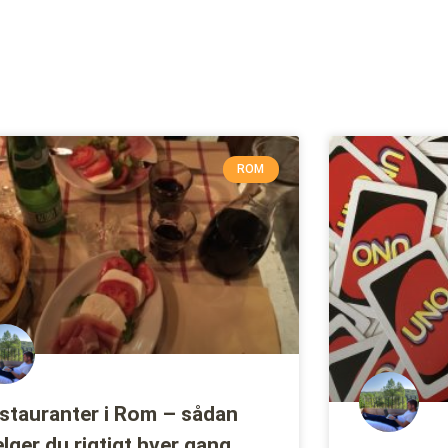
ROM
stauranter i Rom – sådan
lger du rigtigt hver gang