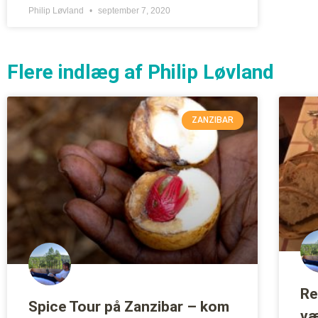
Philip Løvland
september 7, 2020
Flere indlæg af Philip Løvland
ZANZIBAR
Re
Spice Tour på Zanzibar – kom
væ