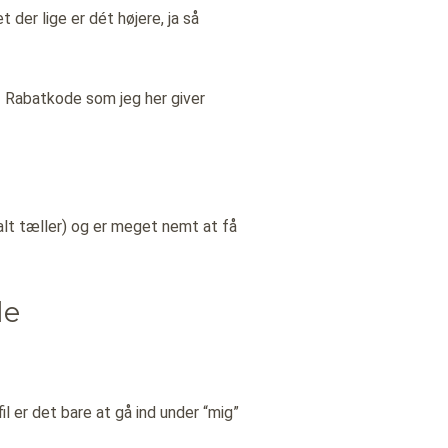
 der lige er dét højere, ja så
T Rabatkode som jeg her giver
alt tæller) og er meget nemt at få
de
l er det bare at gå ind under “mig”