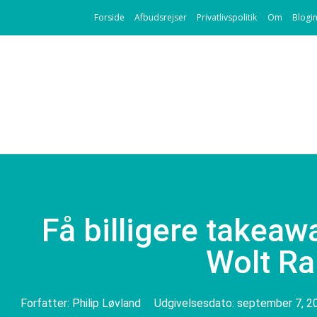
Forside
Afbudsrejser
Privatlivspolitik
Om
Blogi
Få billigere takea
Wolt R
Forfatter:
Philip Løvland
Udgivelsesdato:
september 7, 2