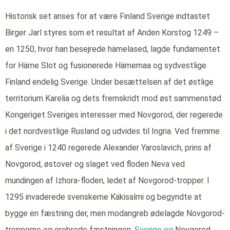
Historisk set anses for at være Finland Sverige indtastet
Birger Jarl styres som et resultat af Anden Korstog 1249 –
en 1250, hvor han besejrede hämelased, lagde fundamentet
for Häme Slot og fusionerede Hämemaa og sydvestlige
Finland endelig Sverige. Under besættelsen af det østlige
territorium Karelia og dets fremskridt mod øst sammenstød
Kongeriget Sveriges interesser med Novgorod, der regerede
i det nordvestlige Rusland og udvides til Ingria. Ved fremme
af Sverige i 1240 regerede Alexander Yaroslavich, prins af
Novgorod, østover og slaget ved floden Neva ved
mundingen af Izhora-floden, ledet af Novgorod-tropper. I
1295 invaderede svenskerne Käkisalmi og begyndte at
bygge en fæstning der, men modangreb ødelagde Novgorod-
tropperne og erobrede fæstningen.
Sverige og
Novgorod,