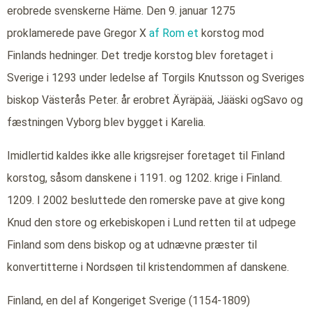
erobrede svenskerne Häme. Den 9. januar 1275
proklamerede pave Gregor X
af Rom et
korstog mod
Finlands hedninger. Det tredje korstog blev foretaget i
Sverige i 1293 under ledelse af Torgils Knutsson og Sveriges
biskop Västerås Peter. år erobret Äyräpää, Jääski ogSavo og
fæstningen Vyborg blev bygget i Karelia.
Imidlertid kaldes ikke alle krigsrejser foretaget til Finland
korstog, såsom danskene i 1191. og 1202. krige i Finland.
1209. I 2002 besluttede den romerske pave at give kong
Knud den store og erkebiskopen i Lund retten til at udpege
Finland som dens biskop og at udnævne præster til
konvertitterne i Nordsøen til kristendommen af danskene.
Finland, en del af Kongeriget Sverige (1154-1809)