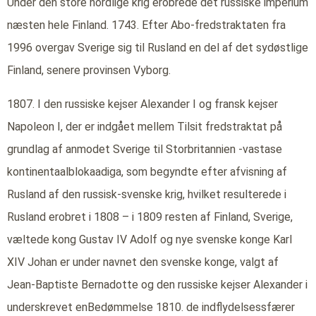
Under den store nordlige krig erobrede det russiske imperium
næsten hele Finland. 1743. Efter Abo-fredstraktaten fra
1996 overgav Sverige sig til Rusland en del af det sydøstlige
Finland, senere provinsen Vyborg.
1807. I den russiske kejser Alexander I og fransk kejser
Napoleon I, der er indgået mellem Tilsit fredstraktat på
grundlag af anmodet Sverige til Storbritannien -vastase
kontinentaalblokaadiga, som begyndte efter afvisning af
Rusland af den russisk-svenske krig, hvilket resulterede i
Rusland erobret i 1808 – i 1809 resten af Finland, Sverige,
væltede kong Gustav IV Adolf og nye svenske konge Karl
XIV Johan er under navnet den svenske konge, valgt af
Jean-Baptiste Bernadotte og den russiske kejser Alexander i
underskrevet enBedømmelse 1810. de indflydelsessfærer