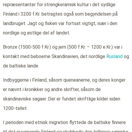
repræsentanter for strengkeramisk kultur i det sydlige
Finland i 3200 f.Kr. betragtes også som begyndelsen på
landbruget. Jagt og fiskeri var fortsat vigtigt, især i den
nordlige og østlige del af landet.
Bronze (1500-500 f.Kr.) og jern (500 f.Kr. – 1200 e.Kr.) var i
kontakt med beboerne Skandinavien, det nordlige
Rusland
og
de baltiske lande.
Indbyggerne i Finland, såsom queneanerne, og deres konger
er nævnt i kronikker og andre skrifter, såsom de
skandinaviske sagaer. Der er fundet skriftlige kilder siden
1200-tallet.
I perioden med etnisk migration flyttede de baltiske finnere
til det nuværende Finland og skubbede den tidligere samiske