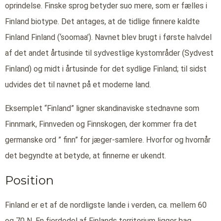
oprindelse. Finske sprog betyder suo mere, som er fælles i
Finland biotype. Det antages, at de tidlige finnere kaldte
Finland Finland (‘soomaa’). Navnet blev brugt i første halvdel
af det andet årtusinde til sydvestlige kystområder (Sydvest
Finland) og midt i årtusinde for det sydlige Finland; til sidst
udvides det til navnet på et moderne land.
Eksemplet “Finland” ligner skandinaviske stednavne som
Finnmark, Finnveden og Finnskogen, der kommer fra det
germanske ord ” finn” for jæger-samlere. Hvorfor og hvornår
det begyndte at betyde, at finnerne er ukendt.
Position
Finland er et af de nordligste lande i verden, ca. mellem 60
og 70 N. En fjerdedel af Finlands territorium ligger bag