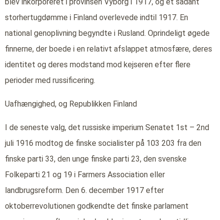
blev inkorporeret i provinsen Vyborg i 1917, og et sådant
storhertugdømme i Finland overlevede indtil 1917. En
national genoplivning begyndte i Rusland. Oprindeligt øgede
finnerne, der boede i en relativt afslappet atmosfære, deres
identitet og deres modstand mod kejseren efter flere
perioder med russificering.
Uafhængighed, og Republikken Finland
I de seneste valg, det russiske imperium Senatet 1st – 2nd
juli 1916 modtog de finske socialister på 103 203 fra den
finske parti 33, den unge finske parti 23, den svenske
Folkeparti 21 og 19 i Farmers Association eller
landbrugsreform. Den 6. december 1917 efter
oktoberrevolutionen godkendte det finske parlament