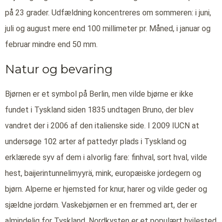
på 23 grader. Udfældning koncentreres om sommeren: i juni,
juli og august mere end 100 millimeter pr. Måned, i januar og
februar mindre end 50 mm.
Natur og bevaring
Bjørnen er et symbol på Berlin, men vilde bjørne er ikke
fundet i Tyskland siden 1835 undtagen Bruno, der blev
vandret der i 2006 af den italienske side. I 2009 IUCN at
undersøge 102 arter af pattedyr plads i Tyskland og
erklærede syv af dem i alvorlig fare: finhval, sort hval, vilde
hest, baijerintunnelimyyrä, mink, europæiske jordegern og
bjørn. Alperne er hjemsted for knur, harer og vilde geder og
sjældne jordørn. Vaskebjørnen er en fremmed art, der er
almindelig for Tyskland. Nordkysten er et populært hvilested