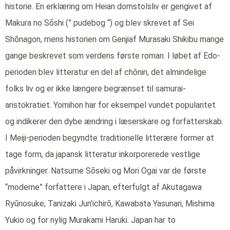
historie. En erklæring om Heian domstolsliv er gengivet af
Makura no Sōshi (” pudebog “) og blev skrevet af Sei
Shōnagon, mens historien om Genjiaf Murasaki Shikibu mange
gange beskrevet som verdens første roman. I løbet af Edo-
perioden blev litteratur en del af chōnin, det almindelige
folks liv og er ikke længere begrænset til samurai-
aristokratiet. Yomihon har for eksempel vundet popularitet
og indikerer den dybe ændring i læserskare og forfatterskab.
I Meiji-perioden begyndte traditionelle litterære former at
tage form, da japansk litteratur inkorporerede vestlige
påvirkninger. Natsume Sōseki og Mori Ogai var de første
“moderne” forfattere i Japan, efterfulgt af Akutagawa
Ryūnosuke, Tanizaki Jun’ichirō, Kawabata Yasunari, Mishima
Yukio og for nylig Murakami Haruki. Japan har to