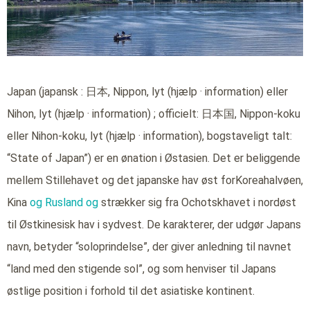
Japan (japansk : 日本, Nippon, lyt (hjælp · information) eller
Nihon, lyt (hjælp · information) ; officielt: 日本国, Nippon-koku
eller Nihon-koku, lyt (hjælp · information), bogstaveligt talt:
“State of Japan”) er en ønation i Østasien. Det er beliggende
mellem Stillehavet og det japanske hav øst forKoreahalvøen,
Kina
og Rusland og
strækker sig fra Ochotskhavet i nordøst
til Østkinesisk hav i sydvest. De karakterer, der udgør Japans
navn, betyder “soloprindelse”, der giver anledning til navnet
“land med den stigende sol”, og som henviser til Japans
østlige position i forhold til det asiatiske kontinent.