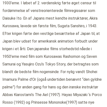
1930’erne. I løbet af 2. verdenskrig førte øget censur til
fordømmelse af venstreorienterede filmregissører som
Daisuke Ito. En af Japans mest kendte instruktører, Akira
Kurosawa, lavede sin første film, Sugata Sanshiro, i 1943.
Efter krigen førte den vestlige besættelse af Japan til, at
Japan blev udsat for amerikansk animation forbudt under
krigen i et årti. Den japanske films storhedstid nåede i
1950’erne med film som Kurosawas Rashomon og Seven
Samurai og Yasujiro Ozu’s Tokyo Story, der betragtes som
blandt de bedste film nogensinde. For nylig vandt Shohei
Imamura Palme d’Or (også undertiden benævnt “den gyldne
palme”) for anden gang for hans og den iranske instruktør
Abbas Kiarostami’s The Ael (1997). Hayao Miyazaki ‘s Porco
Rosso (1992) og Prinsesse Mononoke(1997) satte nye