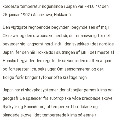
koldeste temperatur nogensinde i Japan var −41,0 ° C den
25. januar 1902 i Asahikawa, Hokkaidō.
Den vigtigste regnperiode begynder i begyndelsen af maj i
Okinawa, og den stationære nedbør, der er ansvarlig for det,
bevæger sig langsomt nord, indtil den svækkes i det nordlige
Japan, før den når Hokkaidō i slutningen af juli. I det meste af
Honshu begynder den regnfulde sæson inden midten af juni
og fortsætter i ca. seks uger. Om sensommeren og det
tidlige forår bringer tyfoner ofte kraftige regn.
Japan har ni skovøkosystemer, der afspejler øernes klima og
geografi. De spænder fra subtropiske våde bredblade skove i
Ryūkyū- og Boninøerne, til tempereret bredblade og
blandede skove i det tempererede klima på øerne til