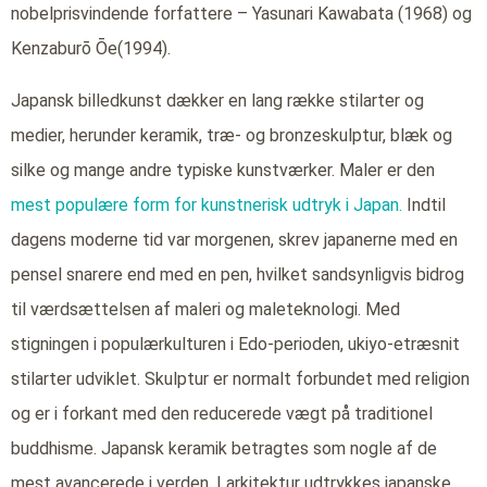
nobelprisvindende forfattere – Yasunari Kawabata (1968) og
Kenzaburō Ōe(1994).
Japansk billedkunst dækker en lang række stilarter og
medier, herunder keramik, træ- og bronzeskulptur, blæk og
silke og mange andre typiske kunstværker. Maler er den
mest populære form for kunstnerisk udtryk i Japan.
Indtil
dagens moderne tid var morgenen, skrev japanerne med en
pensel snarere end med en pen, hvilket sandsynligvis bidrog
til værdsættelsen af maleri og maleteknologi. Med
stigningen i populærkulturen i Edo-perioden, ukiyo-etræsnit
stilarter udviklet. Skulptur er normalt forbundet med religion
og er i forkant med den reducerede vægt på traditionel
buddhisme. Japansk keramik betragtes som nogle af de
mest avancerede i verden. I arkitektur udtrykkes japanske