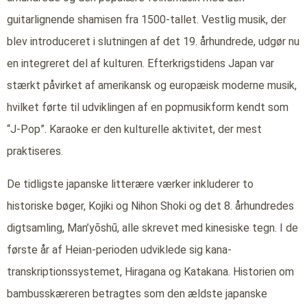
guitarlignende shamisen fra 1500-tallet. Vestlig musik, der
blev introduceret i slutningen af det 19. århundrede, udgør nu
en integreret del af kulturen. Efterkrigstidens Japan var
stærkt påvirket af amerikansk og europæisk moderne musik,
hvilket førte til udviklingen af en popmusikform kendt som
“J-Pop”. Karaoke er den kulturelle aktivitet, der mest
praktiseres.
De tidligste japanske litterære værker inkluderer to
historiske bøger, Kojiki og Nihon Shoki og det 8. århundredes
digtsamling, Man’yōshū, alle skrevet med kinesiske tegn. I de
første år af Heian-perioden udviklede sig kana-
transkriptionssystemet, Hiragana og Katakana. Historien om
bambusskæreren betragtes som den ældste japanske