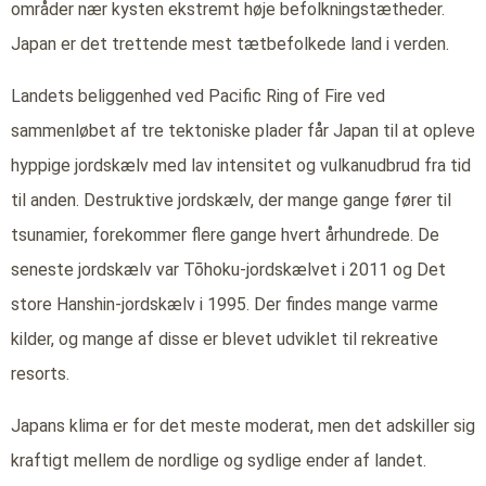
områder nær kysten ekstremt høje befolkningstætheder.
Japan er det trettende mest tætbefolkede land i verden.
Landets beliggenhed ved Pacific Ring of Fire ved
sammenløbet af tre tektoniske plader får Japan til at opleve
hyppige jordskælv med lav intensitet og vulkanudbrud fra tid
til anden. Destruktive jordskælv, der mange gange fører til
tsunamier, forekommer flere gange hvert århundrede. De
seneste jordskælv var Tōhoku-jordskælvet i 2011 og Det
store Hanshin-jordskælv i 1995. Der findes mange varme
kilder, og mange af disse er blevet udviklet til rekreative
resorts.
Japans klima er for det meste moderat, men det adskiller sig
kraftigt mellem de nordlige og sydlige ender af landet.