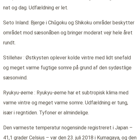
nat og dag. Udfældning er let.
Seto Inland: Bjerge i Chūgoku og Shikoku områder beskytter
området mod sæsonåben og bringer moderat vejr hele året
rundt.
Stillehav : Østkysten oplever kolde vintre med lidt snefald
og meget varme fugtige somre på grund af den sydøstlige
sæsonvind.
Ryukyu-øerne : Ryukyu-øerne har et subtropisk klima med
varme vintre og meget varme somre. Udfældning er tung,
især i regntiden. Tyfoner er almindelige.
Den varmeste temperatur nogensinde registreret i Japan –
41,1 grader Celsius – var den 23. juli 2018 i Kumagaya, og den