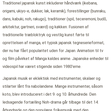
Traditionel japansk kunst inkluderer håndværk (ikebana,
origami, ukiyo-e, dukker, lak, keramik), forestillinger (bunraku,
dans, kabuki, noh, rakugo), traditioner (spil, teceremoni, budō,
arkitektur, gartneri, sværd) og køkken. Fusionen af
traditionelle træbloktryk og vestlig kunst førte til
oprettelsen af manga, et typisk japansk tegneserieformat,
der nu har fået popularitet uden for Japan. Animation til tv
og film påvirket af Manga kaldes anime. Japanske enheder til
videospil har været stigende siden 1980’erne.
Japansk musik er eklektisk med instrumenter, skalaer og
stilarter lånt fra nabolandene. Mange instrumenter, såsom
koto, blev introduceret i det 9. og 10. århundrede. Den
ledsagende fortælling Noh-drama går tilbage til det 14.
århundrede og den populære folkemusik med den