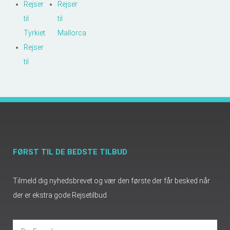
Rejser
Rejser
til
til
Tyrkiet
Mallorca
Rejser
til
FØRST TIL DE BEDSTE TILBUD
Tilmeld dig nyhedsbrevet og vær den første der får besked når
der er ekstra gode Rejsetilbud