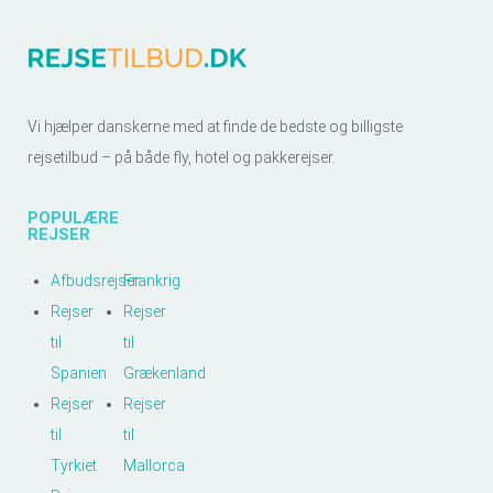
Vi hjælper danskerne med at finde de bedste og billigste
rejsetilbud – på både fly, hotel og pakkerejser.
POPULÆRE
REJSER
Afbudsrejser
Frankrig
Rejser
Rejser
til
til
Spanien
Grækenland
Rejser
Rejser
til
til
Tyrkiet
Mallorca