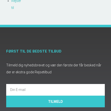
Rejser
til
FØRST TIL DE BEDSTE TILBUD
Tilmeld dig nyhedsbrevet og vær den første der får besked når
der er ekstra gode Rejsetilbud
TILMELD