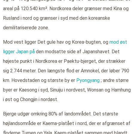
areal på 120.540 km². Nordkorea deler grænser med Kina og
Rusland i nord og grænser i syd med den koreanske
demilitariserede zone.
Mod vest ligger Det gule hav og Korea-bugten, og
mod øst
ligger Japan på
den modsatte side af Japanshavet. Det
højeste punkt i Nordkorea er Paektu-bjerget, der strækker
sig 2.744 meter. Den længste flod er Amnokel, der løber 790
km. Hovedstaden og største by er
Pyongyang
; andre større
byer er Kaesong i syd, Sinuiju i nordvest, Wonsan og Hamhung
i øst og Chongjin i nordøst.
Bjerge udgør omkring 80% af landområdet. Det største
højlandsområde er Kaema-platået i nord, der er afgrænset af
floderne Tumen og Yala. Kaem-platået sammen med blandt