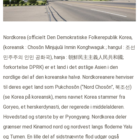
Nordkorea (officielt Den Demokratiske Folkerepublik Korea,
(koreansk : Chosŏn Minjujuŭi Inmin Konghwaguk ; hangul : 조선
민주주의 인민 공화국), hanja : 朝鮮民主主義人民共和國;
forkortelse DPRK) er et land i det østlige Asien i den
nordlige del af den koreanske halvø. Nordkoreanere henviser
til deres eget land som Pukchosŏn (“Nord Chosŏn”, 북조선)
(se Korea på koreansk), mens navnet Korea stammer fra
Goryeo, et herskerdynasti, der regerede i middelalderen.
Hovedstad og største by er Pyongyang. Nordkorea deler
grænser med Kinamod nord og nordvest langs floderne Yalu
og Tumen. En lille del af sidstnævnte flod udgør også