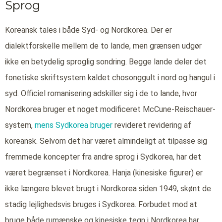
Sprog
Koreansk tales i både Syd- og Nordkorea. Der er
dialektforskelle mellem de to lande, men grænsen udgør
ikke en betydelig sproglig sondring. Begge lande deler det
fonetiske skriftsystem kaldet chosonggult i nord og hangul i
syd. Officiel romanisering adskiller sig i de to lande, hvor
Nordkorea bruger et noget modificeret McCune-Reischauer-
system,
mens Sydkorea bruger
revideret revidering af
koreansk. Selvom det har været almindeligt at tilpasse sig
fremmede koncepter fra andre sprog i Sydkorea, har det
været begrænset i Nordkorea. Hanja (kinesiske figurer) er
ikke længere blevet brugt i Nordkorea siden 1949, skønt de
stadig lejlighedsvis bruges i Sydkorea. Forbudet mod at
bruge både rumænske og kinesiske tegn i Nordkorea har