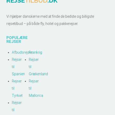
Vi hjælper danskerne med at finde de bedste og billigste
rejsetilbud – på både fly, hotel og pakkerejser.
POPULÆRE
REJSER
Afbudsrejser
Frankrig
Rejser
Rejser
til
til
Spanien
Grækenland
Rejser
Rejser
til
til
Tyrkiet
Mallorca
Rejser
til