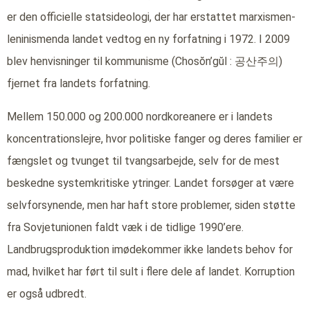
er den officielle statsideologi, der har erstattet marxismen-
leninismenda landet vedtog en ny forfatning i 1972. I 2009
blev henvisninger til kommunisme (Chosŏn’gŭl : 공산주의)
fjernet fra landets forfatning.
Mellem 150.000 og 200.000 nordkoreanere er i landets
koncentrationslejre, hvor politiske fanger og deres familier er
fængslet og tvunget til tvangsarbejde, selv for de mest
beskedne systemkritiske ytringer. Landet forsøger at være
selvforsynende, men har haft store problemer, siden støtte
fra Sovjetunionen faldt væk i de tidlige 1990’ere.
Landbrugsproduktion imødekommer ikke landets behov for
mad, hvilket har ført til sult i flere dele af landet. Korruption
er også udbredt.