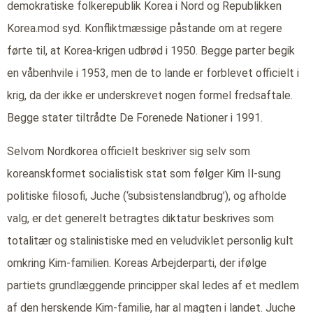
demokratiske folkerepublik Korea i Nord og Republikken
Korea.mod syd. Konfliktmæssige påstande om at regere
førte til, at Korea-krigen udbrød i 1950. Begge parter begik
en våbenhvile i 1953, men de to lande er forblevet officielt i
krig, da der ikke er underskrevet nogen formel fredsaftale.
Begge stater tiltrådte De Forenede Nationer i 1991.
Selvom Nordkorea officielt beskriver sig selv som
koreanskformet socialistisk stat som følger Kim Il-sung
politiske filosofi, Juche (‘subsistenslandbrug’), og afholde
valg, er det generelt betragtes diktatur beskrives som
totalitær og stalinistiske med en veludviklet personlig kult
omkring Kim-familien. Koreas Arbejderparti, der ifølge
partiets grundlæggende principper skal ledes af et medlem
af den herskende Kim-familie, har al magten i landet. Juche