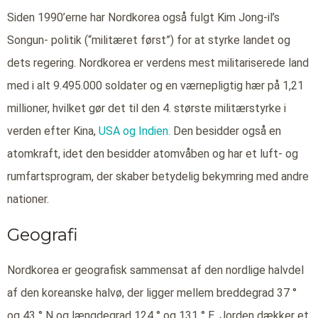
Siden 1990’erne har Nordkorea også fulgt Kim Jong-il’s
Songun- politik (“militæret først”) for at styrke landet og
dets regering. Nordkorea er verdens mest militariserede land
med i alt 9.495.000 soldater og en værnepligtig hær på 1,21
millioner, hvilket gør det til den 4. største militærstyrke i
verden efter Kina,
USA og
Indien.
Den besidder også en
atomkraft, idet den besidder atomvåben og har et luft- og
rumfartsprogram, der skaber betydelig bekymring med andre
nationer.
Geografi
Nordkorea er geografisk sammensat af den nordlige halvdel
af den koreanske halvø, der ligger mellem breddegrad 37 °
og 43 ° N og længdegrad 124 ° og 131 ° E. Jorden dækker et