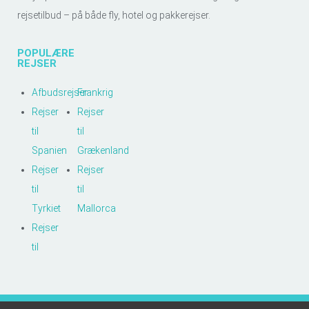
rejsetilbud – på både fly, hotel og pakkerejser.
POPULÆRE
REJSER
Afbudsrejser
Frankrig
Rejser
Rejser
til
til
Spanien
Grækenland
Rejser
Rejser
til
til
Tyrkiet
Mallorca
Rejser
til