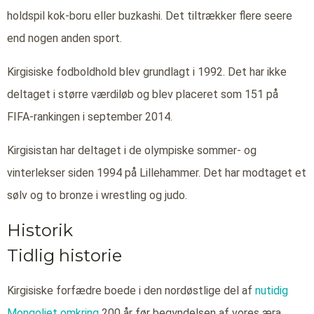
holdspil kok-boru eller buzkashi. Det tiltrækker flere seere
end nogen anden sport.
Kirgisiske fodboldhold blev grundlagt i 1992. Det har ikke
deltaget i større værdiløb og blev placeret som 151 på
FIFA-rankingen i september 2014.
Kirgisistan har deltaget i de olympiske sommer- og
vinterlekser siden 1994 på Lillehammer. Det har modtaget et
sølv og to bronze i wrestling og judo.
Historik
Tidlig historie
Kirgisiske forfædre boede i den nordøstlige del af
nutidig
Mongoliet omkring
200 år før begyndelsen af vores æra.