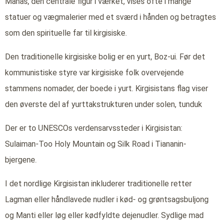
Manas, den centrale figur i værket, vises ofte i mange
statuer og vægmalerier med et sværd i hånden og betragtes
som den spirituelle far til kirgisiske.
Den traditionelle kirgisiske bolig er en yurt, Boz-ui. Før det
kommunistiske styre var kirgisiske folk overvejende
stammens nomader, der boede i yurt. Kirgisistans flag viser
den øverste del af yurttakstrukturen under solen, tunduk
Der er to UNESCOs verdensarvssteder i Kirgisistan:
Sulaiman-Too Holy Mountain og Silk Road i Tiananin-
bjergene.
I det nordlige Kirgisistan inkluderer traditionelle retter
Lagman eller håndlavede nudler i kød- og grøntsagsbuljong
og Manti eller løg eller kødfyldte dejenudler. Sydlige mad