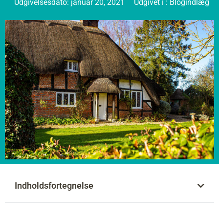
Udgivelsesdato:
januar 20, 2021
Udgivet i :
Blogindlæg
Indholdsfortegnelse