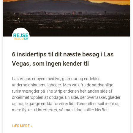
6 insidertips til dit næste besøg i Las
Vegas, som ingen kender til
Las Vegas er byen med lys, glamour og endeløse
underholdningsmuligheder. Men væk fra de sædvanlige
turistmængder på The Strip er der en helt anden side af
ørkenmetropolen at opdage. En side, der overrasker, glæder
og nogle gange endda forvirrer lidt. Generelt er spil mere og
mere flyttet til internettet, så man i dag spiller NetBet
LÆS MERE »