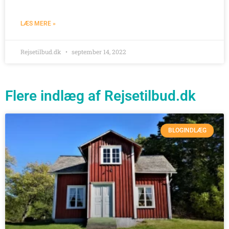
LÆS MERE »
Rejsetilbud.dk
september 14, 2022
Flere indlæg af Rejsetilbud.dk
BLOGINDLÆG