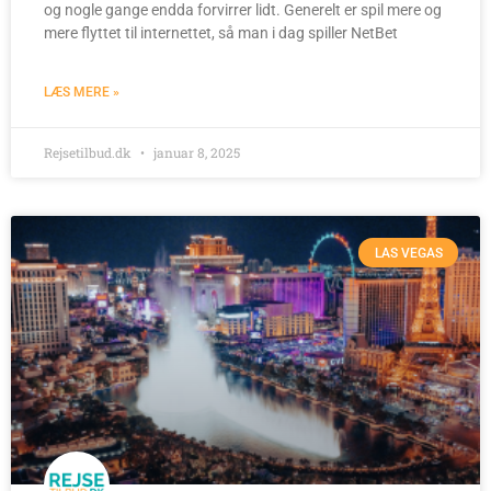
og nogle gange endda forvirrer lidt. Generelt er spil mere og
mere flyttet til internettet, så man i dag spiller NetBet
LÆS MERE »
Rejsetilbud.dk
januar 8, 2025
LAS VEGAS