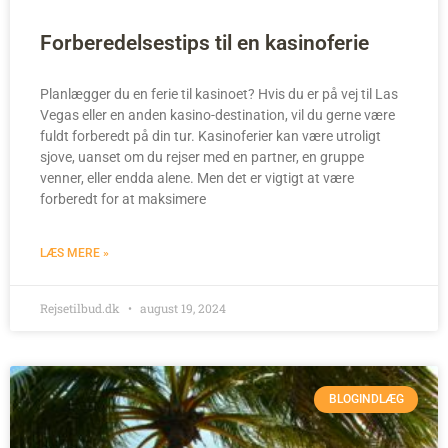
Forberedelsestips til en kasinoferie
Planlægger du en ferie til kasinoet? Hvis du er på vej til Las
Vegas eller en anden kasino-destination, vil du gerne være
fuldt forberedt på din tur. Kasinoferier kan være utroligt
sjove, uanset om du rejser med en partner, en gruppe
venner, eller endda alene. Men det er vigtigt at være
forberedt for at maksimere
LÆS MERE »
Rejsetilbud.dk
august 19, 2024
BLOGINDLÆG