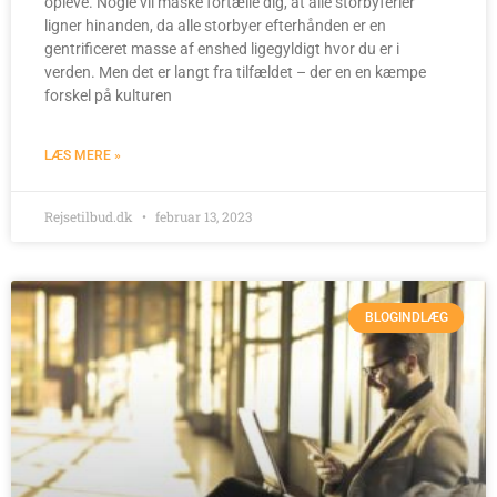
opleve. Nogle vil måske fortælle dig, at alle storbyferier
ligner hinanden, da alle storbyer efterhånden er en
gentrificeret masse af enshed ligegyldigt hvor du er i
verden. Men det er langt fra tilfældet – der en en kæmpe
forskel på kulturen
LÆS MERE »
Rejsetilbud.dk
februar 13, 2023
BLOGINDLÆG