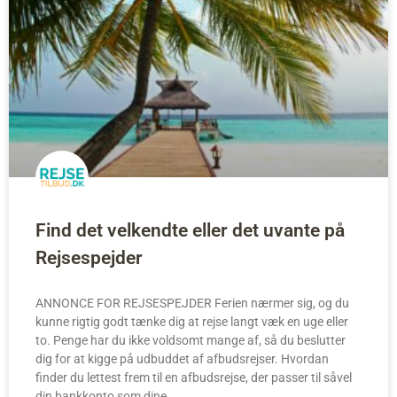
Find det velkendte eller det uvante på
Rejsespejder
ANNONCE FOR REJSESPEJDER Ferien nærmer sig, og du
kunne rigtig godt tænke dig at rejse langt væk en uge eller
to. Penge har du ikke voldsomt mange af, så du beslutter
dig for at kigge på udbuddet af afbudsrejser. Hvordan
finder du lettest frem til en afbudsrejse, der passer til såvel
din bankkonto som dine