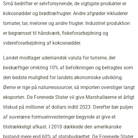
Små bedrifter er selvforsynende, de vigtigste produkter er
kokosnødder og brødtræfrugter. Andre afgrøder inkluderer
tomater, tar, meloner og andre frugter. Industriel produktion
er begrænset til håndværk, fiskeforarbejdning og
videreforarbejdning af kokosnødder.
Landet modtager udenlandsk valuta for turisme, der
beskæftiger omkring 10% af befolkningen og betragtes som
den bedste mulighed for landets økonomiske udvikling.
Øerne er rige på naturressourcer, så importen overstiger langt
eksporten. De Forenede Stater vil give Marshalløerne et årligt
tilskud på millioner af dollars indtil 2023. Derefter bør puljen
af suveræne formueinvesteringer begynde at give et
tilstrækkeligt afkast. I 2010 dækkede den amerikanske
bistand mere end 60% af statsbudgettet. De Forenede Stater