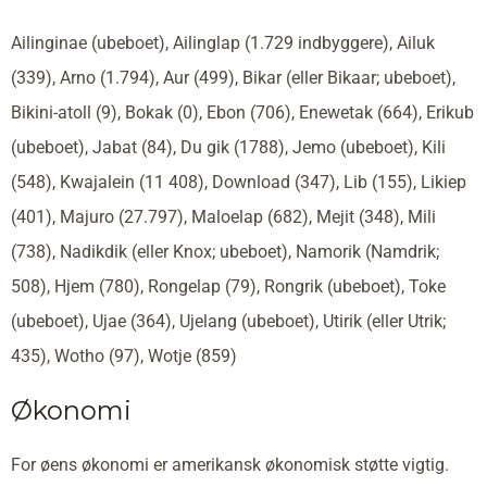
Ailinginae (ubeboet), Ailinglap (1.729 indbyggere), Ailuk
(339), Arno (1.794), Aur (499), Bikar (eller Bikaar; ubeboet),
Bikini-atoll (9), Bokak (0), Ebon (706), Enewetak (664), Erikub
(ubeboet), Jabat (84), Du gik (1788), Jemo (ubeboet), Kili
(548), Kwajalein (11 408), Download (347), Lib (155), Likiep
(401), Majuro (27.797), Maloelap (682), Mejit (348), Mili
(738), Nadikdik (eller Knox; ubeboet), Namorik (Namdrik;
508), Hjem (780), Rongelap (79), Rongrik (ubeboet), Toke
(ubeboet), Ujae (364), Ujelang (ubeboet), Utirik (eller Utrik;
435), Wotho (97), Wotje (859)
Økonomi
For øens økonomi er amerikansk økonomisk støtte vigtig.