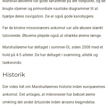
Marshall-øboerne var gode søfarende på det tidspunkt, og de
brugte stjerner og primordiale nautiske diagrammer til at
hjælpe deres navigation. De er også gode kanobygere.
Før de kristne missionærers ankomst var alle øboere stærkt
tatoverede. Øboerne plejede også at strække ørerne længe.
Marshalløerne har deltaget i sommer-OL siden 2008 med et
hold på 4-5 atleter. De har deltaget i svømning, atletik og
taekwondo.
Historik
Der vides lidt om Marshalløernes historie inden europæernes
ankomst. Det antages, at mikronesier har beboet øerne
omkring det andet årtusinde inden æraens begyndelse.