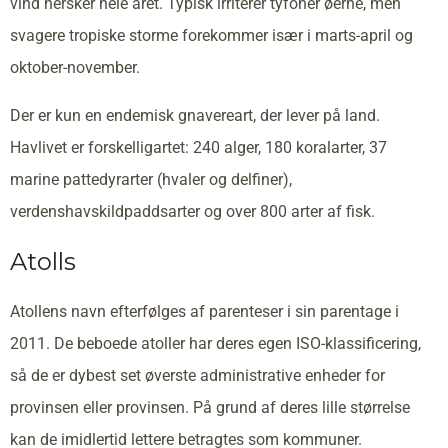
vind hersker hele året. Typisk irriterer tyfoner øerne, men
svagere tropiske storme forekommer især i marts-april og
oktober-november.
Der er kun en endemisk gnavereart, der lever på land.
Havlivet er forskelligartet: 240 alger, 180 koralarter, 37
marine pattedyrarter (hvaler og delfiner),
verdenshavskildpaddsarter og over 800 arter af fisk.
Atolls
Atollens navn efterfølges af parenteser i sin parentage i
2011. De beboede atoller har deres egen ISO-klassificering,
så de er dybest set øverste administrative enheder for
provinsen eller provinsen. På grund af deres lille størrelse
kan de imidlertid lettere betragtes som kommuner.