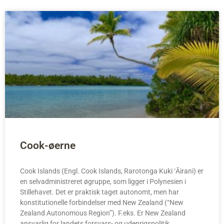
Cook-øerne
Cook Islands (Engl. Cook Islands, Rarotonga Kuki ‘Āirani) er
en selvadministreret øgruppe, som ligger i Polynesien i
Stillehavet. Det er praktisk taget autonomt, men har
konstitutionelle forbindelser med New Zealand (“New
Zealand Autonomous Region”). F.eks. Er New Zealand
ansvarlig for landets forsvars- og udenrigspolitik.