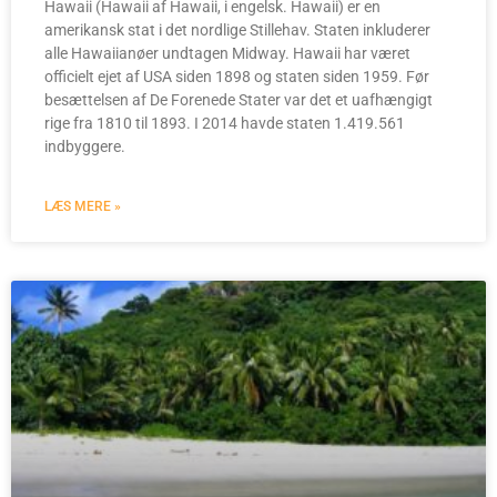
Hawaii (Hawaii af Hawaii, i engelsk. Hawaii) er en
amerikansk stat i det nordlige Stillehav. Staten inkluderer
alle Hawaiianøer undtagen Midway. Hawaii har været
officielt ejet af USA siden 1898 og staten siden 1959. Før
besættelsen af De Forenede Stater var det et uafhængigt
rige fra 1810 til 1893. I 2014 havde staten 1.419.561
indbyggere.
LÆS MERE »