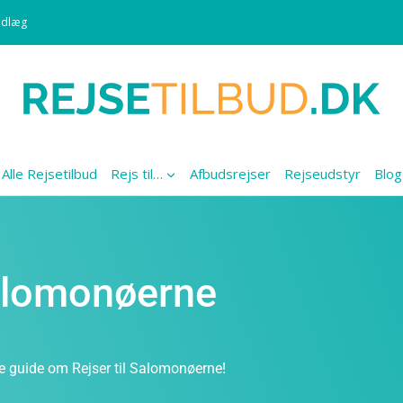
ndlæg
Alle Rejsetilbud
Rejs til…
Afbudsrejser
Rejseudstyr
Blog
Salomonøerne
re guide om Rejser til Salomonøerne!