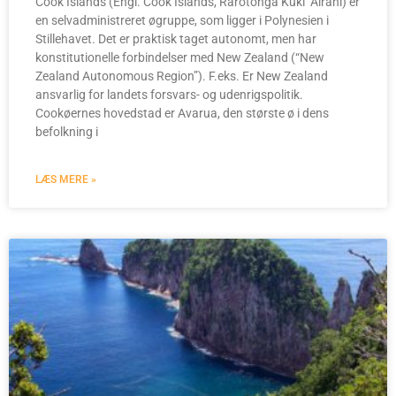
Cook Islands (Engl. Cook Islands, Rarotonga Kuki ‘Āirani) er
en selvadministreret øgruppe, som ligger i Polynesien i
Stillehavet. Det er praktisk taget autonomt, men har
konstitutionelle forbindelser med New Zealand (“New
Zealand Autonomous Region”). F.eks. Er New Zealand
ansvarlig for landets forsvars- og udenrigspolitik.
Cookøernes hovedstad er Avarua, den største ø i dens
befolkning i
LÆS MERE »