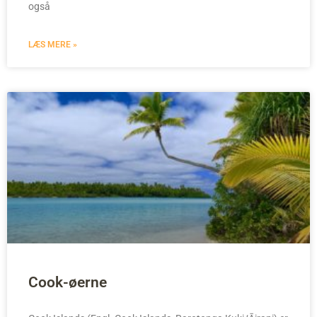
også
LÆS MERE »
Cook-øerne