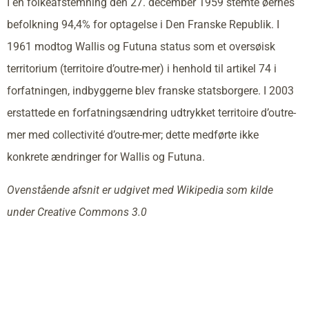
I en folkeafstemning den 27. december 1959 stemte øernes
befolkning 94,4% for optagelse i Den Franske Republik. I
1961 modtog Wallis og Futuna status som et oversøisk
territorium (territoire d’outre-mer) i henhold til artikel 74 i
forfatningen, indbyggerne blev franske statsborgere. I 2003
erstattede en forfatningsændring udtrykket territoire d’outre-
mer med collectivité d’outre-mer; dette medførte ikke
konkrete ændringer for Wallis og Futuna.
Ovenstående afsnit er udgivet med Wikipedia som kilde
under Creative Commons 3.0