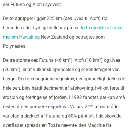
øer Futuna og Alofi i sydvest.
De to øgrupper ligger 225 km (øen Uvea til Alofi) fra
hinanden i det sydlige stillehav på ca.
to tredjedele af ruten
mellem Hawaii og
New Zealand og betragtes som
Polynesien.
De tre største øer, Futuna (46 km²), Alofi (18 km²) og Uvea
(76 km²), er af vulkansk oprindelse og er kendetegnet ved
bjerge. Den stedsegrønne regnskov, der oprindeligt dækkede
hele øen, blev hårdt decimeret af afskovning, hvilket førte til
erosion og forringelse af jorden. I 1992 fandtes der kun små
rester af den primære regnskov i Valais; 24% af øområdet
var stadig dækket af Futuna og 60% på Alofi. I de skovede
overflader spreads en Toafa nævnte, den Macchie fra