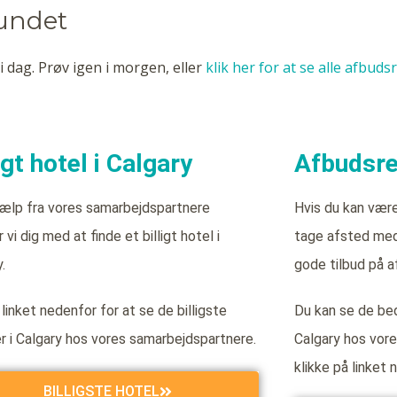
fundet
i dag. Prøv igen i morgen, eller
klik her for at se alle afbuds
igt hotel i Calgary
Afbudsrej
ælp fra vores samarbejdspartnere
Hvis du kan vær
 vi dig med at finde et billigt hotel i
tage afsted med 
.
gode tilbud på af
 linket nedenfor for at se de billigste
Du kan se de bed
er i Calgary hos vores samarbejdspartnere.
Calgary hos vor
klikke på linket 
BILLIGSTE HOTEL