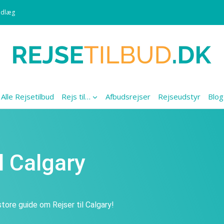
ndlæg
Alle Rejsetilbud
Rejs til…
Afbudsrejser
Rejseudstyr
Blog
il Calgary
tore guide om Rejser til Calgary!