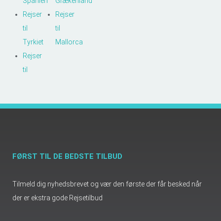
Spanien
Grækenland
Rejser
Rejser
til
til
Tyrkiet
Mallorca
Rejser
til
FØRST TIL DE BEDSTE TILBUD
Tilmeld dig nyhedsbrevet og vær den første der får besked når
der er ekstra gode Rejsetilbud