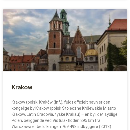
Krakow
Krakow (polsk. Kraków (inf.), fuldt officielt navn er den
kongelige by Krakow (polsk Stołeczne Królewskie Miasto
Kraków, Latin Cracovia, tyske Krakau) – en by i det sydlige
Polen, beliggende ved Vistula- floden 295 km fra
Warszawa er befolkningen 769.498 indbyggere (2018)