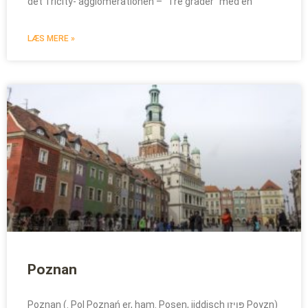
det Tricity- agglomerationen – “Tre grader” med en
LÆS MERE »
Poznan
Poznan (. Pol Poznań er, ham. Posen, jiddisch פּויזן Poyzn)