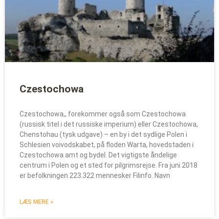
Czestochowa
Czestochowa,, forekommer også som Czestochowa
(russisk titel i det russiske imperium) eller Czestochowa,
Chenstohau (tysk udgave) – en by i det sydlige Polen i
Schlesien voivodskabet, på floden Warta, hovedstaden i
Czestochowa amt og bydel. Det vigtigste åndelige
centrum i Polen og et sted for pilgrimsrejse. Fra juni 2018
er befolkningen 223.322 mennesker Filinfo. Navn
LÆS MERE »