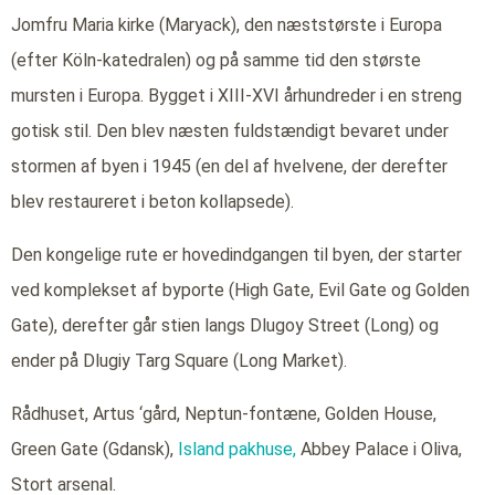
Jomfru Maria kirke (Maryack), den næststørste i Europa
(efter Köln-katedralen) og på samme tid den største
mursten i Europa. Bygget i XIII-XVI århundreder i en streng
gotisk stil. Den blev næsten fuldstændigt bevaret under
stormen af byen i 1945 (en del af hvelvene, der derefter
blev restaureret i beton kollapsede).
Den kongelige rute er hovedindgangen til byen, der starter
ved komplekset af byporte (High Gate, Evil Gate og Golden
Gate), derefter går stien langs Dlugoy Street (Long) og
ender på Dlugiy Targ Square (Long Market).
Rådhuset, Artus ‘gård, Neptun-fontæne, Golden House,
Green Gate (Gdansk),
Island pakhuse,
Abbey Palace i Oliva,
Stort arsenal.