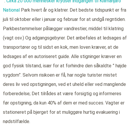
“.
Cirka 20 000 mennesker krydser indgangen til Kilimanjaro
National
Park hvert år og klatrer. Det bedste tidspunkt er fra
juli til oktober eller i januar og februar for at undgå regntiden.
Parkbestemmelser pålægger vandrestier, middel til klatring
(vagt osv.) Og adgangsgebyrer. Det anbefales at ledsages af
transportører og til sidst en kok, men loven kræver, at de
ledsages af en autoriseret guide. Alle stigninger kræver en
god fysisk tilstand, især for at forhindre den såkaldte ” højde
sygdom”. Selvom risikoen er få, har nogle turister mistet
deres liv ved opstigningen, ved et uheld eller ved manglende
forberedelse; Det tilrådes at være forsigtig og informeres
før opstigning, da kun 40% af dem er med succes. Vagter er
stationeret på bjerget for at muliggøre hurtig evakuering i
nødstilfælde.