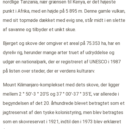
nordlige Tanzania, nær grænsen til Kenya, er det højeste
punkt i Afrika, med en højde på 5 895 m. Denne gamle vulkan,
med sit topmøde dækket med evig sne, står midt i en slette
af savanne og tilbyder et unikt skue.
Bjerget og skove der omgiver et areal på 75.353 ha, har en
dyreliv rig, herunder mange arter truet af udryddelse og
udgør en nationalpark, der er registreret af UNESCO i 1987
på listen over steder, der er verdens kulturarv.
Mount Kilimanjaro-komplekset med dets skove, der ligger
mellem 2 ° 50′-3 ° 20’S og 37 ° 00′-37 ° 35’E, var allerede i
begyndelsen af det 20. århundrede blevet betragtet som et
jagtreservat af den tyske kolonistyring, men blev betragtes
som en skovreservat i 1921, indtil den i 1973 blev erklæret