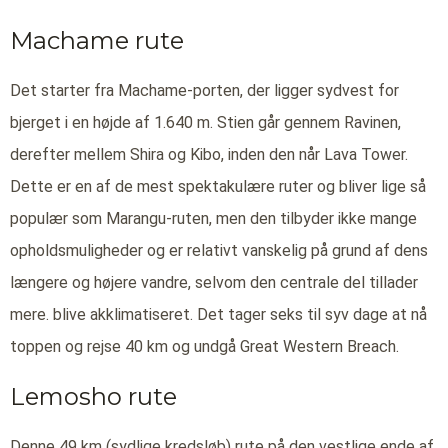
Machame rute
Det starter fra Machame-porten, der ligger sydvest for
bjerget i en højde af 1.640 m. Stien går gennem Ravinen,
derefter mellem Shira og Kibo, inden den når Lava Tower.
Dette er en af de mest spektakulære ruter og bliver lige så
populær som Marangu-ruten, men den tilbyder ikke mange
opholdsmuligheder og er relativt vanskelig på grund af dens
længere og højere vandre, selvom den centrale del tillader
mere. blive akklimatiseret. Det tager seks til syv dage at nå
toppen og rejse 40 km og undgå Great Western Breach.
Lemosho rute
Denne 49 km (sydlige kredsløb) rute på den vestlige ende af