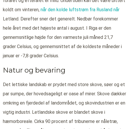
foråret og efteråret er mild. Undertiden kan det være bittert
koldt om vinteren,
når den kolde luftstrøm fra Rusland når
Letland. Derefter sner det generelt. Nedbør forekommer
hele året med det højeste antal i august. I Riga er den
gennemsnitlige højde for den varmeste juli måned 21,7
grader Celsius, og gennemsnittet af de koldeste måneder i
januar er -7,8 grader Celsius.
Natur og bevaring
Det lettiske landskab er prydet med store skove, søer og et
par sumpe, der hovedsageligt er oase af mirer. Skove dækker
omkring en fjerdedel af landområdet, og skovindustrien er en
vigtig industri. Letlandske skove er blandet skove i
hæmorboreale. Cirka 90 procent af tribunerne er nåletræ,