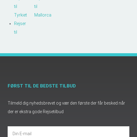
til
til
Tyrkiet
Mallorca
Rejser
til
FØRST TIL DE BEDSTE TILBUD
Tilmeld dig nyhedsbrevet og vær den første der får besked når
der er ekstra gode Rejsetilbud