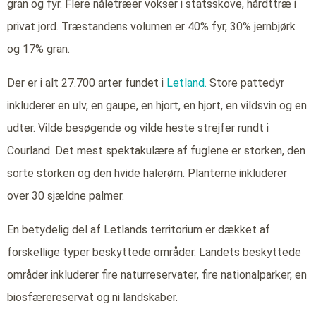
gran og fyr. Flere nåletræer vokser i statsskove, hårdttræ i
privat jord. Træstandens volumen er 40% fyr, 30% jernbjørk
og 17% gran.
Der er i alt 27.700 arter fundet i
Letland.
Store pattedyr
inkluderer en ulv, en gaupe, en hjort, en hjort, en vildsvin og en
udter. Vilde besøgende og vilde heste strejfer rundt i
Courland. Det mest spektakulære af fuglene er storken, den
sorte storken og den hvide halerørn. Planterne inkluderer
over 30 sjældne palmer.
En betydelig del af Letlands territorium er dækket af
forskellige typer beskyttede områder. Landets beskyttede
områder inkluderer fire naturreservater, fire nationalparker, en
biosfærereservat og ni landskaber.