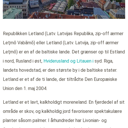
Republikken Letland (Latv. Latvijas Republika, zip-off ærmer
Leţmō Vabāmō) eller Letland (Latv. Latvija, zip-off ærmer
Leţmō) er en af de baltiske lande. Det grænser op til Estland
i nord, Rusland i øst,
Hviderusland og
Litauen i
syd. Riga,
landets hovedstad, er den største by i de baltiske stater.
Letland er et af de ti lande, der tiltrådte Den Europæiske
Union den 1. maj 2004.
Letland er et lavt, kalkholdigt moreneland. En fjerdedel af sit
område er skov, og kalkholdig jord favoriserer spektakulære
planter såsom palmer. I århundreder har Livonian- og