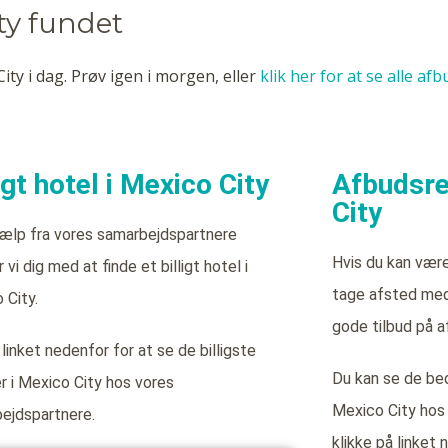
ty fundet
ity i dag. Prøv igen i morgen, eller
klik her for at se alle af
igt hotel i Mexico City
Afbudsre
City
ælp fra vores samarbejdspartnere
Hvis du kan vær
 vi dig med at finde et billigt hotel i
tage afsted med 
 City.
gode tilbud på a
 linket nedenfor for at se de billigste
Du kan se de bed
er i Mexico City hos vores
Mexico City hos
ejdspartnere.
klikke på linket 