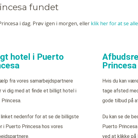
rincesa fundet
rincesa i dag. Prøv igen i morgen, eller
klik her for at se al
igt hotel i Puerto
Afbudsrej
ncesa
Princesa
ælp fra vores samarbejdspartnere
Hvis du kan vær
 vi dig med at finde et billigt hotel i
tage afsted med 
 Princesa.
gode tilbud på a
 linket nedenfor for at se de billigste
Du kan se de bed
er i Puerto Princesa hos vores
Puerto Princesa
ejdspartnere.
ved at klikke på 