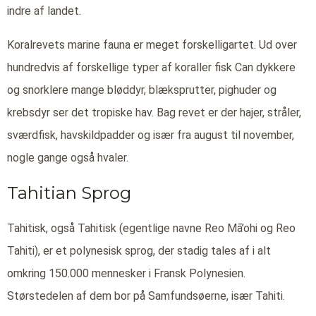
indre af landet.
Koralrevets marine fauna er meget forskelligartet. Ud over
hundredvis af forskellige typer af koraller fisk Can dykkere
og snorklere mange bløddyr, blæksprutter, pighuder og
krebsdyr ser det tropiske hav. Bag revet er der hajer, stråler,
sværdfisk, havskildpadder og især fra august til november,
nogle gange også hvaler.
Tahitian Sprog
Tahitisk, også Tahitisk (egentlige navne Reo Mā’ohi og Reo
Tahiti), er et polynesisk sprog, der stadig tales af i alt
omkring 150.000 mennesker i Fransk Polynesien.
Størstedelen af dem bor på Samfundsøerne, især Tahiti.