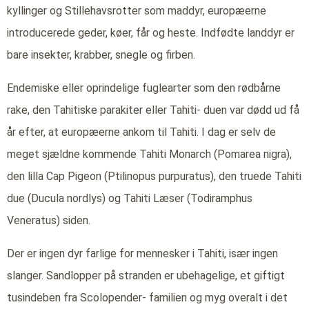
kyllinger og Stillehavsrotter som maddyr, europæerne
introducerede geder, køer, får og heste. Indfødte landdyr er
bare insekter, krabber, snegle og firben.
Endemiske eller oprindelige fuglearter som den rødbårne
rake, den Tahitiske parakiter eller Tahiti- duen var dødd ud få
år efter, at europæerne ankom til Tahiti. I dag er selv de
meget sjældne kommende Tahiti Monarch (Pomarea nigra),
den lilla Cap Pigeon (Ptilinopus purpuratus), den truede Tahiti
due (Ducula nordlys) og Tahiti Læser (Todiramphus
Veneratus) siden.
Der er ingen dyr farlige for mennesker i Tahiti, især ingen
slanger. Sandlopper på stranden er ubehagelige, et giftigt
tusindeben fra Scolopender- familien og myg overalt i det