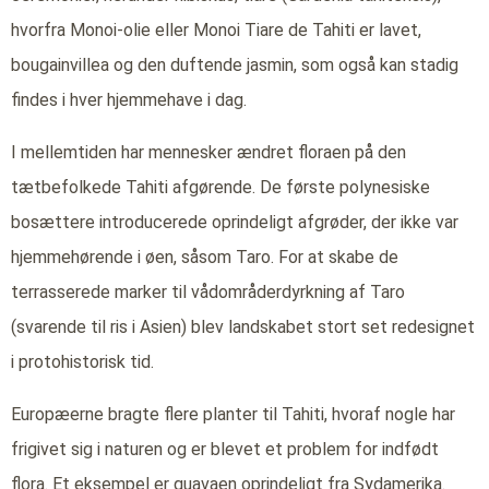
hvorfra Monoi-olie eller Monoi Tiare de Tahiti er lavet,
bougainvillea og den duftende jasmin, som også kan stadig
findes i hver hjemmehave i dag.
I mellemtiden har mennesker ændret floraen på den
tætbefolkede Tahiti afgørende. De første polynesiske
bosættere introducerede oprindeligt afgrøder, der ikke var
hjemmehørende i øen, såsom Taro. For at skabe de
terrasserede marker til vådområderdyrkning af Taro
(svarende til ris i Asien) blev landskabet stort set redesignet
i protohistorisk tid.
Europæerne bragte flere planter til Tahiti, hvoraf nogle har
frigivet sig i naturen og er blevet et problem for indfødt
flora. Et eksempel er guavaen oprindeligt fra Sydamerika.