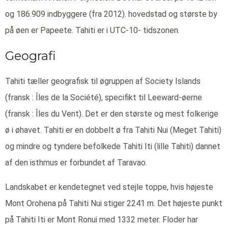
og 186.909 indbyggere (fra 2012). hovedstad og største by
på øen er Papeete. Tahiti er i UTC-10- tidszonen.
Geografi
Tahiti tæller geografisk til øgruppen af Society Islands
(fransk : Îles de la Société), specifikt til Leeward-øerne
(fransk : Îles du Vent). Det er den største og mest folkerige
ø i øhavet. Tahiti er en dobbelt ø fra Tahiti Nui (Meget Tahiti)
og mindre og tyndere befolkede Tahiti Iti (lille Tahiti) dannet
af den isthmus er forbundet af Taravao.
Landskabet er kendetegnet ved stejle toppe, hvis højeste
Mont Orohena på Tahiti Nui stiger 2241 m. Det højeste punkt
på Tahiti Iti er Mont Ronui med 1332 meter. Floder har