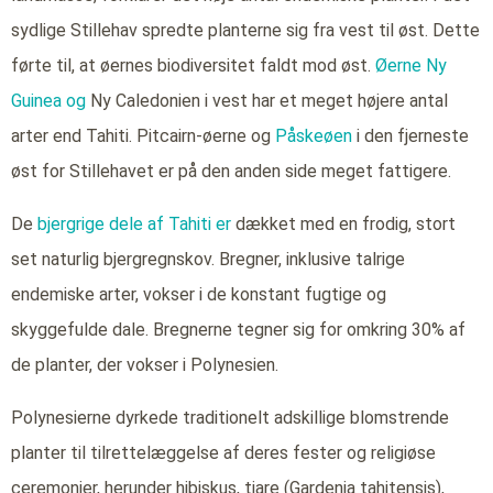
sydlige Stillehav spredte planterne sig fra vest til øst. Dette
førte til, at øernes biodiversitet faldt mod øst.
Øerne Ny
Guinea og
Ny Caledonien i vest har et meget højere antal
arter end Tahiti. Pitcairn-øerne og
Påskeøen
i den fjerneste
øst for Stillehavet er på den anden side meget fattigere.
De
bjergrige dele af Tahiti er
dækket med en frodig, stort
set naturlig bjergregnskov. Bregner, inklusive talrige
endemiske arter, vokser i de konstant fugtige og
skyggefulde dale. Bregnerne tegner sig for omkring 30% af
de planter, der vokser i Polynesien.
Polynesierne dyrkede traditionelt adskillige blomstrende
planter til tilrettelæggelse af deres fester og religiøse
ceremonier, herunder hibiskus, tiare (Gardenia tahitensis),