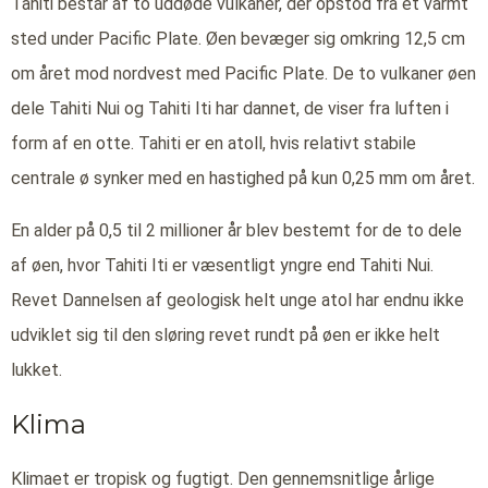
Tahiti består af to uddøde vulkaner, der opstod fra et varmt
sted under Pacific Plate. Øen bevæger sig omkring 12,5 cm
om året mod nordvest med Pacific Plate. De to vulkaner øen
dele Tahiti Nui og Tahiti Iti har dannet, de viser fra luften i
form af en otte. Tahiti er en atoll, hvis relativt stabile
centrale ø synker med en hastighed på kun 0,25 mm om året.
En alder på 0,5 til 2 millioner år blev bestemt for de to dele
af øen, hvor Tahiti Iti er væsentligt yngre end Tahiti Nui.
Revet Dannelsen af geologisk helt unge atol har endnu ikke
udviklet sig til den sløring revet rundt på øen er ikke helt
lukket.
Klima
Klimaet er tropisk og fugtigt. Den gennemsnitlige årlige