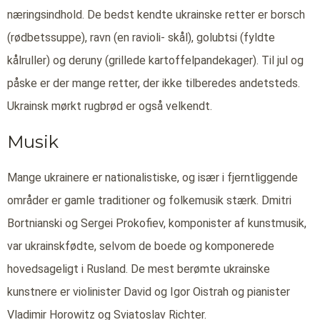
næringsindhold. De bedst kendte ukrainske retter er borsch
(rødbetssuppe), ravn (en ravioli- skål), golubtsi (fyldte
kålruller) og deruny (grillede kartoffelpandekager). Til jul og
påske er der mange retter, der ikke tilberedes andetsteds.
Ukrainsk mørkt rugbrød er også velkendt.
Musik
Mange ukrainere er nationalistiske, og især i fjerntliggende
områder er gamle traditioner og folkemusik stærk. Dmitri
Bortnianski og Sergei Prokofiev, komponister af kunstmusik,
var ukrainskfødte, selvom de boede og komponerede
hovedsageligt i Rusland. De mest berømte ukrainske
kunstnere er violinister David og Igor Oistrah og pianister
Vladimir Horowitz og Sviatoslav Richter.