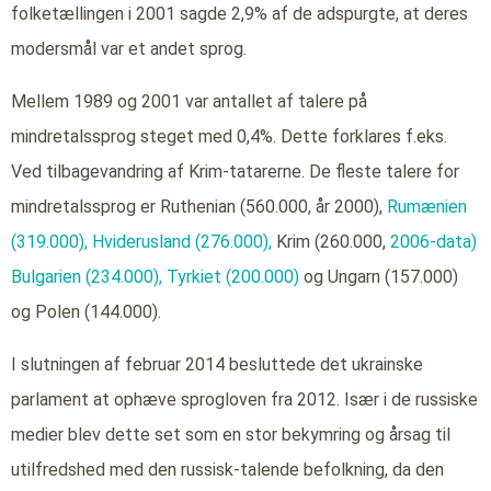
folketællingen i 2001 sagde 2,9% af de adspurgte, at deres
modersmål var et andet sprog.
Mellem 1989 og 2001 var antallet af talere på
mindretalssprog steget med 0,4%. Dette forklares f.eks.
Ved tilbagevandring af Krim-tatarerne. De fleste talere for
mindretalssprog er Ruthenian (560.000, år 2000),
Rumænien
(319.000),
Hviderusland (276.000),
Krim (260.000,
2006-data)
Bulgarien (234.000),
Tyrkiet (200.000)
og Ungarn (157.000)
og Polen (144.000).
I slutningen af februar 2014 besluttede det ukrainske
parlament at ophæve sprogloven fra 2012. Især i de russiske
medier blev dette set som en stor bekymring og årsag til
utilfredshed med den russisk-talende befolkning, da den