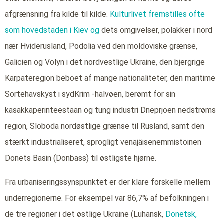
afgrænsning fra kilde til kilde.
Kulturlivet fremstilles ofte
som hovedstaden i Kiev og
dets omgivelser, polakker i nord
nær Hviderusland, Podolia ved den moldoviske grænse,
Galicien og Volyn i det nordvestlige Ukraine, den bjergrige
Karpateregion beboet af mange nationaliteter, den maritime
Sortehavskyst i sydKrim -halvøen, berømt for sin
kasakkaperinteestään og tung industri Dneprjoen nedstrøms
region, Sloboda nordøstlige grænse til Rusland, samt den
stærkt industrialiseret, sprogligt venäjäisenemmistöinen
Donets Basin (Donbass) til østligste hjørne.
Fra urbaniseringssynspunktet er der klare forskelle mellem
underregionerne. For eksempel var 86,7% af befolkningen i
de tre regioner i det østlige Ukraine (Luhansk,
Donetsk,