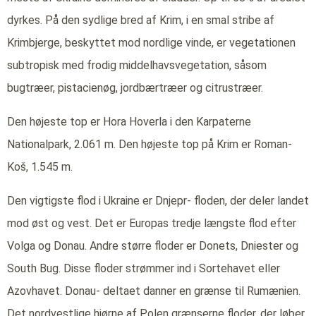
dyrkes. På den sydlige bred af Krim, i en smal stribe af
Krimbjerge, beskyttet mod nordlige vinde, er vegetationen
subtropisk med frodig middelhavsvegetation, såsom
bugtræer, pistacienøg, jordbærtræer og citrustræer.
Den højeste top er Hora Hoverla i den Karpaterne
Nationalpark, 2.061 m. Den højeste top på Krim er Roman-
Koš, 1.545 m.
Den vigtigste flod i Ukraine er Dnjepr- floden, der deler landet
mod øst og vest. Det er Europas tredje længste flod efter
Volga og Donau. Andre større floder er Donets, Dniester og
South Bug. Disse floder strømmer ind i Sortehavet eller
Azovhavet. Donau- deltaet danner en grænse til Rumænien.
Det nordvestlige hjørne af Polen grænserne floder, der løber