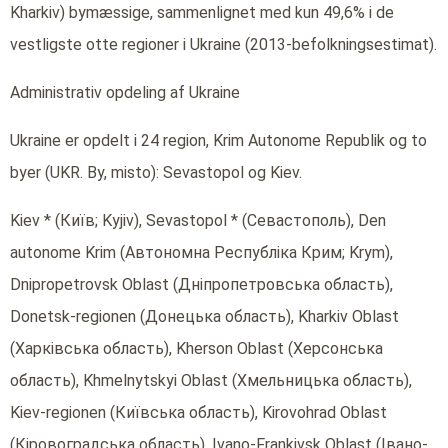
Kharkiv) bymæssige, sammenlignet med kun 49,6% i de
vestligste otte regioner i Ukraine (2013-befolkningsestimat).
Administrativ opdeling af Ukraine
Ukraine er opdelt i 24 region, Krim Autonome Republik og to
byer (UKR. By, misto): Sevastopol og Kiev.
Kiev * (Київ; Kyjiv), Sevastopol * (Севастополь), Den
autonome Krim (Автономна Республіка Крим; Krym),
Dnipropetrovsk Oblast (Дніпропетровська область),
Donetsk-regionen (Донецька область), Kharkiv Oblast
(Харківська область), Kherson Oblast (Херсонська
область), Khmelnytskyi Oblast (Хмельницька область),
Kiev-regionen (Київська область), Kirovohrad Oblast
(Кіровоградська область), Ivano-Frankivsk Oblast (Івано-