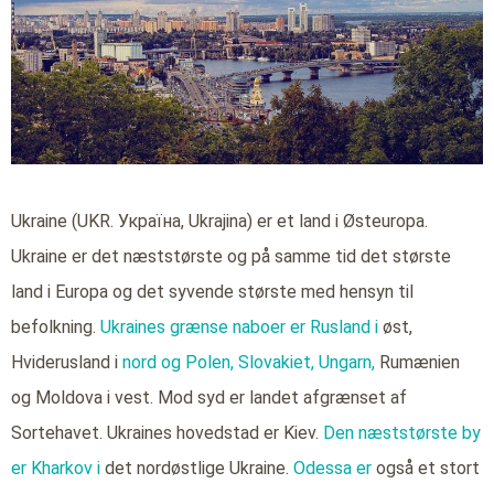
Ukraine (UKR. Україна, Ukrajina) er et land i Østeuropa.
Ukraine er det næststørste og på samme tid det største
land i Europa og det syvende største med hensyn til
befolkning.
Ukraines grænse naboer er Rusland i
øst,
Hviderusland i
nord og Polen,
Slovakiet,
Ungarn,
Rumænien
og Moldova i vest. Mod syd er landet afgrænset af
Sortehavet. Ukraines hovedstad er Kiev.
Den næststørste by
er Kharkov i
det nordøstlige Ukraine.
Odessa er
også et stort