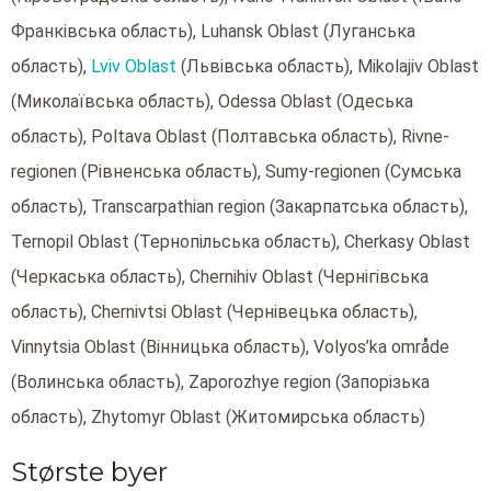
Франківська область), Luhansk Oblast (Луганська
область),
Lviv Oblast
(Львівська область), Mikolajiv Oblast
(Миколаївська область), Odessa Oblast (Одеська
область), Poltava Oblast (Полтавська область), Rivne-
regionen (Рівненська область), Sumy-regionen (Сумська
область), Transcarpathian region (Закарпатська область),
Ternopil Oblast (Тернопільська область), Cherkasy Oblast
(Черкаська область), Chernihiv Oblast (Чернігівська
область), Chernivtsi Oblast (Чернівецька область),
Vinnytsia Oblast (Вінницька область), Volyos’ka område
(Волинська область), Zaporozhye region (Запорізька
область), Zhytomyr Oblast (Житомирська область)
Største byer