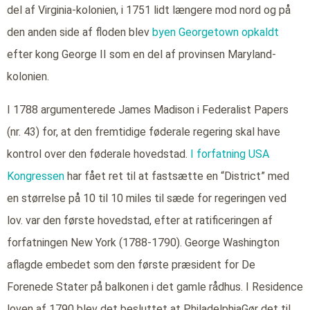
del af Virginia-kolonien, i 1751 lidt længere mod nord og på
den anden side af floden blev
byen Georgetown opkaldt
efter kong George II som en del af provinsen Maryland-
kolonien.
I 1788 argumenterede James Madison i Federalist Papers
(nr. 43) for, at den fremtidige føderale regering skal have
kontrol over den føderale hovedstad.
I forfatning USA
Kongressen
har fået ret til at fastsætte en “District” med
en størrelse på 10 til 10 miles til sæde for regeringen ved
lov. var den første hovedstad, efter at ratificeringen af
forfatningen New York (1788-1790). George Washington
aflagde embedet som den første præsident for De
Forenede Stater på balkonen i det gamle rådhus. I Residence
loven af 1790 blev det besluttet at PhiladelphiaGør det til