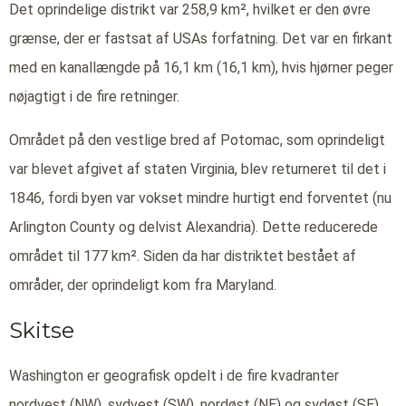
Det oprindelige distrikt var 258,9 km², hvilket er den øvre
grænse, der er fastsat af USAs forfatning. Det var en firkant
med en kanallængde på 16,1 km (16,1 km), hvis hjørner peger
nøjagtigt i de fire retninger.
Området på den vestlige bred af Potomac, som oprindeligt
var blevet afgivet af staten Virginia, blev returneret til det i
1846, fordi byen var vokset mindre hurtigt end forventet (nu
Arlington County og delvist Alexandria). Dette reducerede
området til 177 km². Siden da har distriktet bestået af
områder, der oprindeligt kom fra Maryland.
Skitse
Washington er geografisk opdelt i de fire kvadranter
nordvest (NW), sydvest (SW), nordøst (NE) og sydøst (SE),