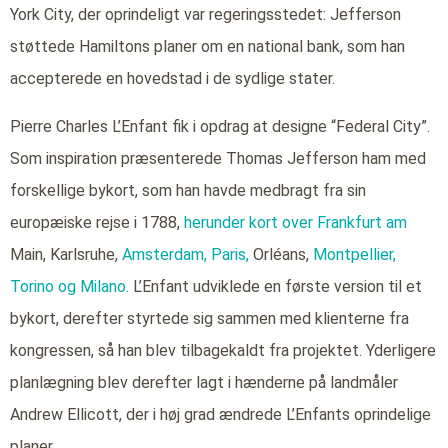
York City, der oprindeligt var regeringsstedet: Jefferson
støttede Hamiltons planer om en national bank, som han
accepterede en hovedstad i de sydlige stater.
Pierre Charles L’Enfant fik i opdrag at designe “Federal City”.
Som inspiration præsenterede Thomas Jefferson ham med
forskellige bykort, som han havde medbragt fra sin
europæiske rejse i 1788,
herunder kort over Frankfurt am
Main, Karlsruhe,
Amsterdam,
Paris,
Orléans,
Montpellier,
Torino
og Milano.
L’Enfant udviklede en første version til et
bykort, derefter styrtede sig sammen med klienterne fra
kongressen, så han blev tilbagekaldt fra projektet. Yderligere
planlægning blev derefter lagt i hænderne på landmåler
Andrew Ellicott, der i høj grad ændrede L’Enfants oprindelige
planer.