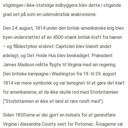
stigningen i ikke-statslige indbyggere blev dette i stigende
grad set på som en udemokratisk anakronisme.
Den 24. august, 1814 under den britisk-amerikanske krig blev
byen understøttet af en 4500-stærk britisk kraft fra hæren
– og flådestyrker erobret. Capitolen blev blandt andet
ødelagt, og Det Hvide Hus blev beskadiget. Præsident
James Madison måtte flygte til Virginia med sin regering.
Den britiske kampagne i Washington fra 19. til 29. august
1814 var mere symbolsk og var beregnet til at gøre det klart
for amerikanerne, at de ikke skulle rod med Storbritannien
(“Storbritannien er ikke et land at røre rundt med”).
Siden 1830’erne er der gjort en indsats for at genindføre
Virginia i Alexandria County vest for Potomac. Årsagerne var