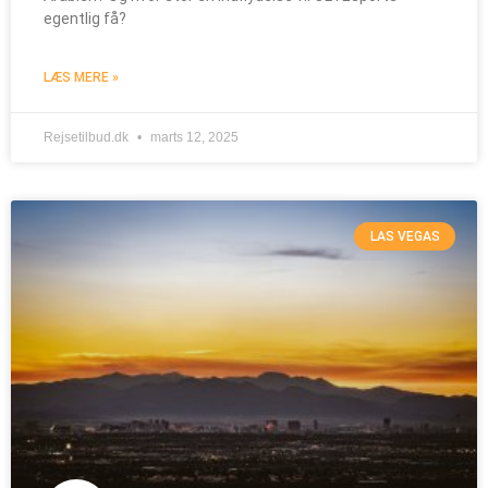
egentlig få?
LÆS MERE »
Rejsetilbud.dk
marts 12, 2025
LAS VEGAS