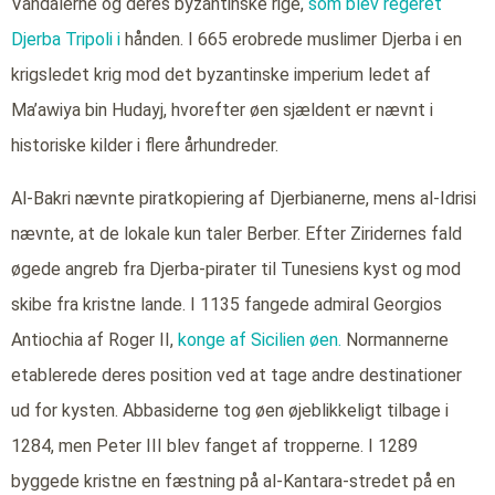
Vandalerne og deres byzantinske rige,
som blev regeret
Djerba
Tripoli i
hånden. I 665 erobrede muslimer Djerba i en
krigsledet krig mod det byzantinske imperium ledet af
Ma’awiya bin Hudayj, hvorefter øen sjældent er nævnt i
historiske kilder i flere århundreder.
Al-Bakri nævnte piratkopiering af Djerbianerne, mens al-Idrisi
nævnte, at de lokale kun taler Berber. Efter Ziridernes fald
øgede angreb fra Djerba-pirater til Tunesiens kyst og mod
skibe fra kristne lande. I 1135 fangede admiral Georgios
Antiochia af Roger II,
konge af Sicilien øen.
Normannerne
etablerede deres position ved at tage andre destinationer
ud for kysten. Abbasiderne tog øen øjeblikkeligt tilbage i
1284, men Peter III blev fanget af tropperne. I 1289
byggede kristne en fæstning på al-Kantara-stredet på en