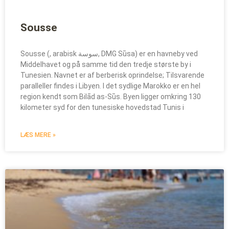
Sousse
Sousse (, arabisk سوسة, DMG Sūsa) er en havneby ved
Middelhavet og på samme tid den tredje største by i
Tunesien. Navnet er af berberisk oprindelse; Tilsvarende
paralleller findes i Libyen. I det sydlige Marokko er en hel
region kendt som Bilād as-Sūs. Byen ligger omkring 130
kilometer syd for den tunesiske hovedstad Tunis i
LÆS MERE »