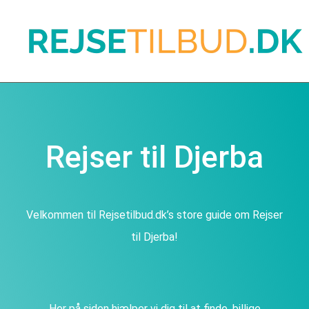
Rejser til Djerba
Velkommen til Rejsetilbud.dk’s store guide om Rejser
til Djerba!
Her på siden hjælper vi dig til at finde, billige