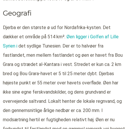
Geografi
Djerba er den største ø ud for Nordafrika-kysten. Det
dækker et område på 514 km².
Øen ligger i Golfen af Lille
Syrien i
det sydlige Tunesien. Der er to halvøer fra
fastlandet, men mellem fastlandet og øen er havet fra Bou
Grara og strædet al-Kantara i vest. Stredet er kun ca. 2 km
bred og Bou Grara-havet er 5 til 25 meter dybt. Djerbas
højeste punkt er 55 meter over havets overflade. Øen har
ikke sine egne ferskvandskilder, og dens grundvand er
overvejende saltvand. Lokalt henter de lokale regnvand, og
den gennemsnitlige årlige nedbør er ca. 200 mm. I
modsætning hertil er fugtigheden relativt høj. Øen er nu
forbundet til fastlandet med en gammel romersk vej bygget