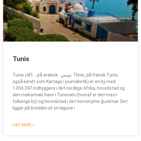
Tunis
Tunis (AFI : ; på arabisk : تونس, Tūnis, på fransk Tunis,
også kendt som Kartago i journalistik) er en by med
1.056.247 indbyggere i det nordlige Afrika, hovedstad og
den maksimale havn i Tunesien (hvoraf er den mest
folkerige by) og hovedstad i det homonyme guvernør. Det
ligger på bredden af en lagune i
LÆS MERE »