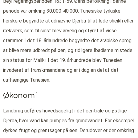
Beyi regeringsperioden 1631-59. Øens befolkning i denne
periode var omkring 30.000-40.000. Tunesiske tyrkiske
herskere begyndte at udnævne Djerba til at lede sheikh eller
rækværk, som til sidst blev arvelig og styret af visse
stammer. I det 18. århundrede begyndte det arabiske sprog
at blive mere udbredt på øen, og tidligere Ibadisme mistede
sin status for Maliki. I det 19. århundrede blev Tunesien
invaderet af franskmændene og er i dag en del af det
uafhængige Tunesien.
Økonomi
Landbrug udføres hovedsageligt i det centrale og østlige
Djerba, hvor vand kan pumpes fra grundvandet. For eksempel
dyrkes frugt og grøntsager på øen. Derudover er der omkring