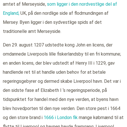
amtet af Merseyside,
som ligger i den nordvestlige del af
England,
UK, på den nordlige side af flodmundingen af
Mersey. Byen ligger i den sydvestlige spids af det
traditionelle amt Merseyside.
Den 29. august 1207 udstedte kong John en licens, der
omdannede Liverpools lille fiskerlandsby til en fri kommune;
en anden licens, der blev udstedt af Henry III i 1229, gav
handlende ret til at handle uden behov for at betale
regeringsgebyrer og dermed skabe Liverpool havn. Det var i
den sidste fase af Elizabeth I ‘s regeringsperiode, på
tidspunktet for handel med den nye verden, at byens havn
blev hovedporten til den nye verden. Den store pest i 1664
og den store brand i
1666 i London fik
mange købmænd til at
flytte til Liverpool og havnen havde fremgang. Liverpool