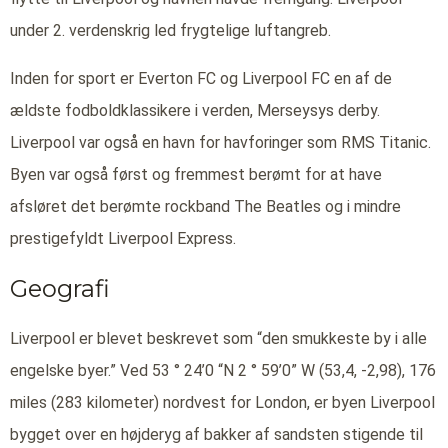
under 2. verdenskrig led frygtelige luftangreb.
Inden for sport er Everton FC og Liverpool FC en af de
ældste fodboldklassikere i verden, Merseysys derby.
Liverpool var også en havn for havforinger som RMS Titanic.
Byen var også først og fremmest berømt for at have
afsløret det berømte rockband The Beatles og i mindre
prestigefyldt Liverpool Express.
Geografi
Liverpool er blevet beskrevet som “den smukkeste by i alle
engelske byer.” Ved 53 ° 24’0 “N 2 ° 59’0” W (53,4, -2,98), 176
miles (283 kilometer) nordvest for London, er byen Liverpool
bygget over en højderyg af bakker af sandsten stigende til