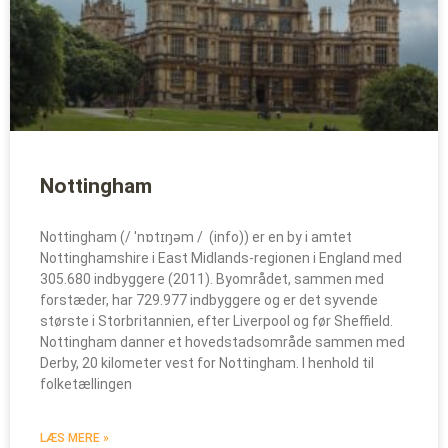
Nottingham
Nottingham (/ ˈnɒtɪŋəm / (info)) er en by i amtet
Nottinghamshire i East Midlands-regionen i England med
305.680 indbyggere (2011). Byområdet, sammen med
forstæder, har 729.977 indbyggere og er det syvende
største i Storbritannien, efter Liverpool og før Sheffield.
Nottingham danner et hovedstadsområde sammen med
Derby, 20 kilometer vest for Nottingham. I henhold til
folketællingen
LÆS MERE »