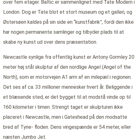
over fem etager. Baltic er sammenlignet med Tate Modern i
London. Dog er Tate blot et stort museum og et galleri, og
Østersøen kaldes på sin side en “kunstfabrik”, fordi den ikke
har nogen permanente samlinger og tilbyder plads til at
skabe ny kunst ud over dens præsentation.
Newcastle synlige fra offentlig kunst er Antony Gormley 20
meter høj stål skulptur af den nordlige Angel (Angel of the
North), som er motorvejen A1 arm af en milepæl i regionen.
Det ses af ca. 33 millioner mennesker hvert år. Beliggende i
et blæsende sted, er det bygget til at modstå vinde op til
160 kilometer i timen. Strengt taget er skulpturen ikke
placeret i Newcastle, men i Gateshead på den modsatte
bred af Tyne- floden. Dens vingespænde er 54 meter, eller
næsten Jumbo Jet.