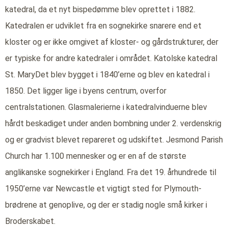
katedral, da et nyt bispedømme blev oprettet i 1882.
Katedralen er udviklet fra en sognekirke snarere end et
kloster og er ikke omgivet af kloster- og gårdstrukturer, der
er typiske for andre katedraler i området. Katolske katedral
St. MaryDet blev bygget i 1840’erne og blev en katedral i
1850. Det ligger lige i byens centrum, overfor
centralstationen. Glasmalerierne i katedralvinduerne blev
hårdt beskadiget under anden bombning under 2. verdenskrig
og er gradvist blevet repareret og udskiftet. Jesmond Parish
Church har 1.100 mennesker og er en af de største
anglikanske sognekirker i England. Fra det 19. århundrede til
1950’erne var Newcastle et vigtigt sted for Plymouth-
brødrene at genoplive, og der er stadig nogle små kirker i
Broderskabet.