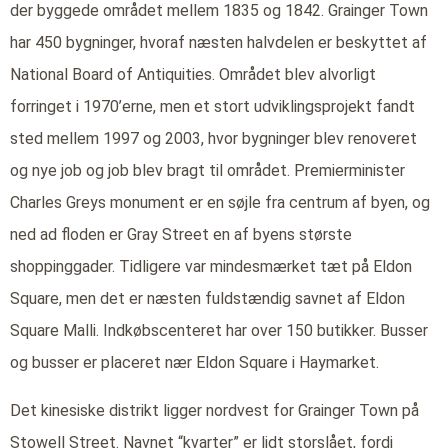
der byggede området mellem 1835 og 1842. Grainger Town
har 450 bygninger, hvoraf næsten halvdelen er beskyttet af
National Board of Antiquities. Området blev alvorligt
forringet i 1970’erne, men et stort udviklingsprojekt fandt
sted mellem 1997 og 2003, hvor bygninger blev renoveret
og nye job og job blev bragt til området. Premierminister
Charles Greys monument er en søjle fra centrum af byen, og
ned ad floden er Gray Street en af byens største
shoppinggader. Tidligere var mindesmærket tæt på Eldon
Square, men det er næsten fuldstændig savnet af Eldon
Square Malli. Indkøbscenteret har over 150 butikker. Busser
og busser er placeret nær Eldon Square i Haymarket.
Det kinesiske distrikt ligger nordvest for Grainger Town på
Stowell Street. Navnet “kvarter” er lidt storslået, fordi