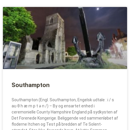
Southampton
Southampton (Engl. Southampton, Engelsk udtale : i / s
aʊ θ h æ m p t ə n /) – By og ensartet enhed i
ceremonielle County Hampshire England på sydkysten af
Det Forenede Kongerige. Beliggende ved sammenløbet af
floderne Itchen og Test på bredden af Te Solent-