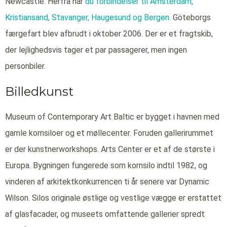
Newcastle. Herfra har
du forbindelser til Amsterdam,
Kristiansand,
Stavanger,
Haugesund og
Bergen.
Göteborgs
færgefart blev afbrudt i oktober 2006. Der er et fragtskib,
der lejlighedsvis tager et par passagerer, men ingen
personbiler.
Billedkunst
Museum of Contemporary Art Baltic er bygget i havnen med
gamle kornsiloer og et møllecenter. Foruden gallerirummet
er der kunstnerworkshops. Arts Center er et af de største i
Europa. Bygningen fungerede som kornsilo indtil 1982, og
vinderen af arkitektkonkurrencen ti år senere var Dynamic
Wilson. Silos originale østlige og vestlige vægge er erstattet
af glasfacader, og museets omfattende gallerier spredt