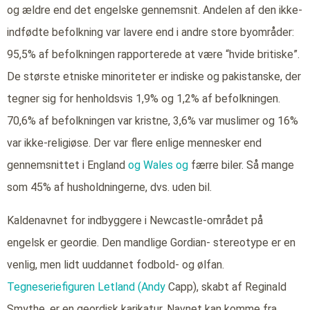
og ældre end det engelske gennemsnit. Andelen af den ikke-
indfødte befolkning var lavere end i andre store byområder:
95,5% af befolkningen rapporterede at være “hvide britiske”.
De største etniske minoriteter er indiske og pakistanske, der
tegner sig for henholdsvis 1,9% og 1,2% af befolkningen.
70,6% af befolkningen var kristne, 3,6% var muslimer og 16%
var ikke-religiøse. Der var flere enlige mennesker end
gennemsnittet i England
og Wales og
færre biler. Så mange
som 45% af husholdningerne, dvs. uden bil.
Kaldenavnet for indbyggere i Newcastle-området på
engelsk er geordie. Den mandlige Gordian- stereotype er en
venlig, men lidt uuddannet fodbold- og ølfan.
Tegneseriefiguren Letland (Andy
Capp), skabt af Reginald
Smythe, er en geordisk karikatur. Navnet kan komme fra