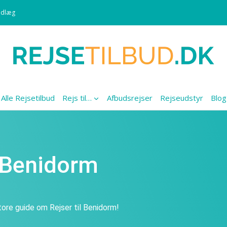
ndlæg
Alle Rejsetilbud
Rejs til…
Afbudsrejser
Rejseudstyr
Blog
l Benidorm
tore guide om Rejser til Benidorm!