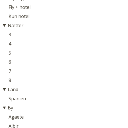
Fly + hotel
Kun hotel
Nætter
3
4
5
6
7
8
Land
Spanien
By
Agaete
Albir